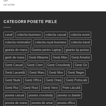
CATEGORII POSETE PIELE
canaf
colectia business
colectia casual
colectia event
colectia minimalist
colectia royal business
colectia travel
geanta de mana
Geanta pentru Laptop
geanta tip postas
genti de mana
Genți Albastre
Genți Albe
Genți Ametist
Genți Casual
Genți Crem
Genți Crossbody
Genți Gri
Genți Lavandă
Genți Maro
Genți Mov
Genți Negre
Genți Nude
Genți Office
Genți Oranj
Genți Portocalii
Genți Roz
Genți Roșii
Genți Verzi
Piele Lăcuită
poseta casual
poseta crossbody
poseta cu barete
poseta de mana
poseta de umar
poseta office