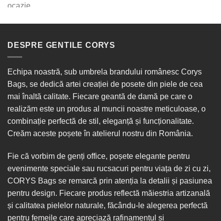
DESPRE GENTILE CORYS
Echipa noastră, sub umbrela brandului românesc Corys
Bags, se dedică artei creației de posete din piele de cea
mai înaltă calitate. Fiecare geantă de damă pe care o
realizăm este un produs al muncii noastre meticuloase, o
combinație perfectă de stil, eleganță și funcționalitate.
Creăm aceste poșete în
atelierul nostru din România
.
Fie că vorbim de
genți office
, poșete elegante pentru
evenimente speciale sau
rucsacuri
pentru viața de zi cu zi,
CORYS Bags se remarcă prin atenția la detalii și pasiunea
pentru design. Fiecare produs reflectă măiestria artizanală
și calitatea pielelor naturale, făcându-le alegerea perfectă
pentru femeile care apreciază rafinamentul și