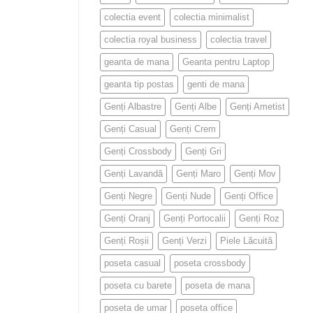
colectia event
colectia minimalist
colectia royal business
colectia travel
geanta de mana
Geanta pentru Laptop
geanta tip postas
genti de mana
Genți Albastre
Genți Albe
Genți Ametist
Genți Casual
Genți Crem
Genți Crossbody
Genți Gri
Genți Lavandă
Genți Maro
Genți Mov
Genți Negre
Genți Nude
Genți Office
Genți Oranj
Genți Portocalii
Genți Roz
Genți Roșii
Genți Verzi
Piele Lăcuită
poseta casual
poseta crossbody
poseta cu barete
poseta de mana
poseta de umar
poseta office