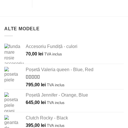
ALTE MODELE
Accesoriu Fundiță - culori
70,00
lei
TVA inclus
Poșetă Valeria queen - Blue, Red
Evaluat la
795,00
lei
TVA inclus
5.00
din 5
Poșetă Jennifer - Orange, Blue
645,00
lei
TVA inclus
Clutch Rocky - Black
395,00
lei
TVA inclus