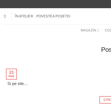
Skip
to
content
ÎN ATELIER
POVESTEA POȘETEI
MAGAZIN
COL
Pos
23
mai
Si pe site…
CIT