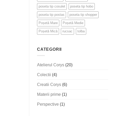
poseta tip cosulet
poseta tip hobo
poseta tip postas
poseta tip shopper
Poșetă Mare
Poșetă Medie
Poșetă Mică
rucsac
tolba
CATEGORII
Atelierul Corys
(20)
Colectii
(4)
Creatii Corys
(6)
Materii prime
(1)
Perspective
(1)