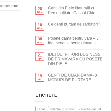
un comentariu
Genți din Piele Naturală cu
28
nov.
Personalitate: Casual Chic
Ce genți purtăm de sărbători?
10
nov.
Poșete damă pentru vară – 5
08
nov.
idei perfecte pentru ținuta ta
IDEI OUTFIT-URI BUSINESS
21
apr.
DE PRIMĂVARĂ CU POȘETE
DIN PIELE
GENȚI DE UMĂR DAMĂ- 3
19
ian.
MODURI DE PURTARE
ETICHETE
canaf
colectia business
colectia casual