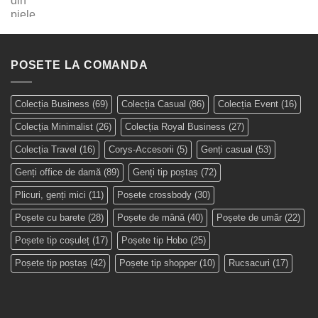
POSETE LA COMANDA
Colecția Business
(69)
Colecția Casual
(86)
Colecția Event
(16)
Colecția Minimalist
(26)
Colecția Royal Business
(27)
Colecția Travel
(16)
Corys-Accesorii
(5)
Genți casual
(53)
Genți office de damă
(89)
Genți tip poștaș
(72)
Plicuri, genți mici
(11)
Poșete crossbody
(30)
Poșete cu barete
(28)
Poșete de mână
(40)
Poșete de umăr
(22)
Poșete tip coșuleț
(17)
Poșete tip Hobo
(25)
Poșete tip poștaș
(42)
Poșete tip shopper
(10)
Rucsacuri
(17)