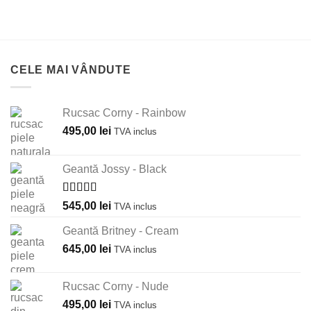
CELE MAI VÂNDUTE
Rucsac Corny - Rainbow
495,00
lei
TVA inclus
Geantă Jossy - Black
Evaluat la
545,00
lei
TVA inclus
5.00
din 5
Geantă Britney - Cream
645,00
lei
TVA inclus
Rucsac Corny - Nude
495,00
lei
TVA inclus