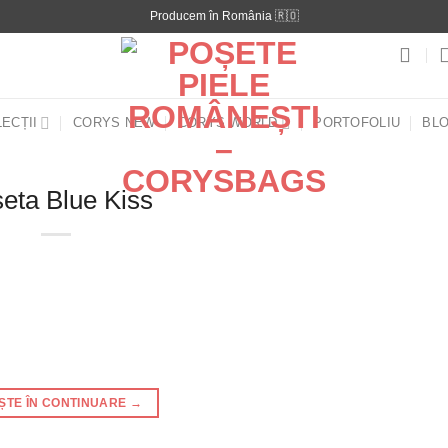
Producem în România 🇷🇴
ECȚII
CORYS NEW
CORYS WORLD
PORTOFOLIU
BL
eta Blue Kiss
EȘTE ÎN CONTINUARE
→