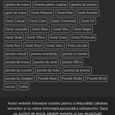
geanta de mana
Geanta pentru Laptop
geanta tip postas
genti de mana
Genți Albastre
Genți Albe
Genți Ametist
Genți Casual
Genți Crem
Genți Crossbody
Genți Gri
Genți Lavandă
Genți Maro
Genți Mov
Genți Negre
Genți Nude
Genți Office
Genți Oranj
Genți Portocalii
Genți Roz
Genți Roșii
Genți Verzi
Piele Lăcuită
poseta casual
poseta crossbody
poseta cu barete
poseta de mana
poseta de umar
poseta office
poseta tip cosulet
poseta tip hobo
poseta tip postas
poseta tip shopper
Poșetă Mare
Poșetă Medie
Poșetă Mică
rucsac
tolba
Acest website folosește cookies pentru a îmbunătăți calitatea
serviciilor și nu reține informația personală a utilizatorilor. Dacă
nu sunteți de acord, părăsiți website-ul sau dezactivați