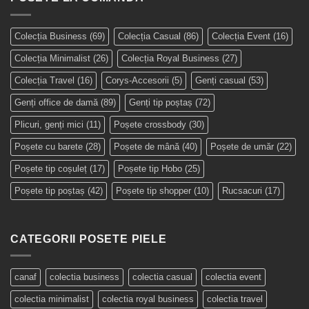
Colecția Business
(69)
Colecția Casual
(86)
Colecția Event
(16)
Colecția Minimalist
(26)
Colecția Royal Business
(27)
Colecția Travel
(16)
Corys-Accesorii
(5)
Genți casual
(53)
Genți office de damă
(89)
Genți tip poștaș
(72)
Plicuri, genți mici
(11)
Poșete crossbody
(30)
Poșete cu barete
(28)
Poșete de mână
(40)
Poșete de umăr
(22)
Poșete tip coșuleț
(17)
Poșete tip Hobo
(25)
Poșete tip poștaș
(42)
Poșete tip shopper
(10)
Rucsacuri
(17)
CATEGORII POSETE PIELE
canaf
colectia business
colectia casual
colectia event
colectia minimalist
colectia royal business
colectia travel