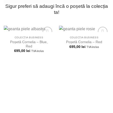
Sigur preferi să adaugi încă o poșetă la colecția
ta!
COLECȚIA BUSINESS
COLECȚIA BUSINESS
Poșetă Cornelia – Blue,
Poșetă Cornelia – Red
Red
695,00
lei
TVA inclus
Adauga la
Adauga la
695,00
lei
TVA inclus
lista
lista
preferintelor!
preferintelor!