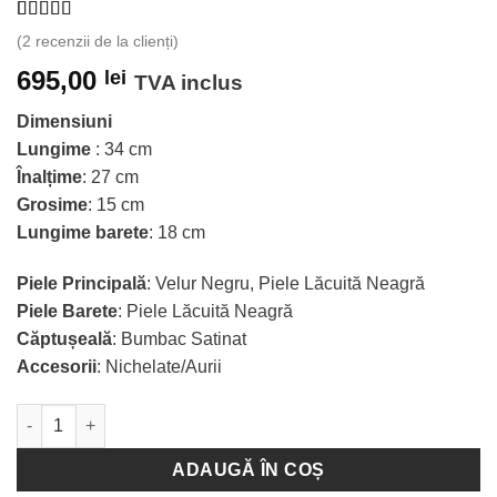
Evaluat la
2
(
2
recenzii de la clienți)
5.00
din 5
pe baza a
695,00
lei
TVA inclus
evaluări de
la clienți
Dimensiuni
Lungime
: 34 cm
Înalțime
: 27 cm
Grosime
: 15 cm
Lungime barete
: 18 cm
Piele Principală
: Velur Negru, Piele Lăcuită Neagră
Piele Barete
: Piele Lăcuită Neagră
Căptușeală
: Bumbac Satinat
Accesorii
: Nichelate/Aurii
Cantitate Poșetă Cornelia - Black Suede
ADAUGĂ ÎN COȘ