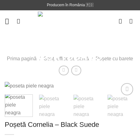
Skip
Producem în România 🇷🇴
to
content
Prima pagină
/
Genți office de damă
/
Poșete cu barete
Adauga la
lista
Poșetă Cornelia – Black Suede
preferintelor!