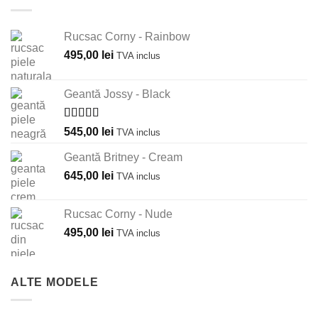
Rucsac Corny - Rainbow
495,00
lei
TVA inclus
Geantă Jossy - Black
Evaluat la
545,00
lei
TVA inclus
5.00
din 5
Geantă Britney - Cream
645,00
lei
TVA inclus
Rucsac Corny - Nude
495,00
lei
TVA inclus
ALTE MODELE