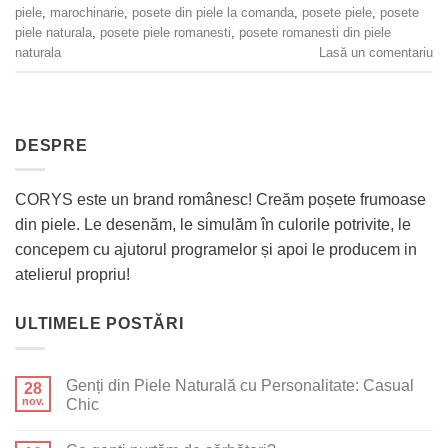
piele
,
marochinarie
,
posete din piele la comanda
,
posete piele
,
posete
piele naturala
,
posete piele romanesti
,
posete romanesti din piele
naturala
Lasă un comentariu
DESPRE
CORYS este un brand românesc! Creăm poșete frumoase
din piele. Le desenăm, le simulăm în culorile potrivite, le
concepem cu ajutorul programelor și apoi le producem in
atelierul propriu!
ULTIMELE POSTĂRI
Genți din Piele Naturală cu Personalitate: Casual
28
nov.
Chic