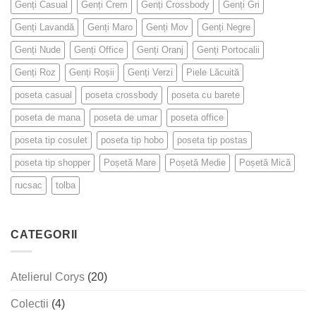
Genți Casual
Genți Crem
Genți Crossbody
Genți Gri
Genți Lavandă
Genți Maro
Genți Mov
Genți Negre
Genți Nude
Genți Office
Genți Oranj
Genți Portocalii
Genți Roz
Genți Roșii
Genți Verzi
Piele Lăcuită
poseta casual
poseta crossbody
poseta cu barete
poseta de mana
poseta de umar
poseta office
poseta tip cosulet
poseta tip hobo
poseta tip postas
poseta tip shopper
Poșetă Mare
Poșetă Medie
Poșetă Mică
rucsac
tolba
CATEGORII
Atelierul Corys
(20)
Colectii
(4)