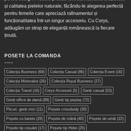
și calitatea pielelor naturale, făcându-le alegerea perfectă
pentru femeile care apreciază rafinamentul și
funcționalitatea într-un singur
accesoriu
. Cu Corys,
adăugăm un strop de eleganță românească la fiecare
ținută.
POSETE LA COMANDA
Colecția Business
(69)
Colecția Casual
(86)
Colecția Event
(16)
Colecția Minimalist
(26)
Colecția Royal Business
(27)
Colecția Travel
(16)
Corys-Accesorii
(5)
Genți casual
(53)
Genți office de damă
(89)
Genți tip poștaș
(72)
Plicuri, genți mici
(11)
Poșete crossbody
(30)
Poșete cu barete
(28)
Poșete de mână
(40)
Poșete de umăr
(22)
Poșete tip coșuleț
(17)
Poșete tip Hobo
(25)