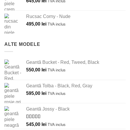
645,00
lei
TVA inclus
Rucsac Corny - Nude
495,00
lei
TVA inclus
ALTE MODELE
Geantă Bucket - Red, Tweed, Black
550,00
lei
TVA inclus
Geantă Tolba - Black, Red, Gray
595,00
lei
TVA inclus
Geantă Jossy - Black
Evaluat la
545,00
lei
TVA inclus
5.00
din 5