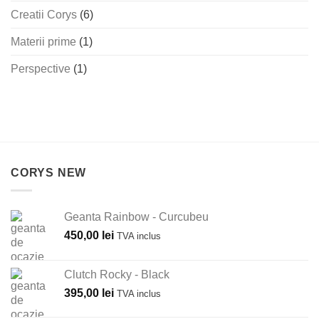
Creatii Corys
(6)
Materii prime
(1)
Perspective
(1)
CORYS NEW
Geanta Rainbow - Curcubeu
450,00
lei
TVA inclus
Clutch Rocky - Black
395,00
lei
TVA inclus