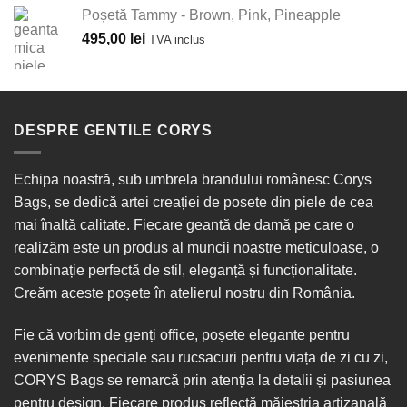
Poșetă Tammy - Brown, Pink, Pineapple
495,00
lei
TVA inclus
DESPRE GENTILE CORYS
Echipa noastră, sub umbrela brandului românesc Corys
Bags, se dedică artei creației de posete din piele de cea
mai înaltă calitate. Fiecare geantă de damă pe care o
realizăm este un produs al muncii noastre meticuloase, o
combinație perfectă de stil, eleganță și funcționalitate.
Creăm aceste poșete în
atelierul nostru din România
.
Fie că vorbim de
genți office
, poșete elegante pentru
evenimente speciale sau
rucsacuri
pentru viața de zi cu zi,
CORYS Bags se remarcă prin atenția la detalii și pasiunea
pentru design. Fiecare produs reflectă măiestria artizanală