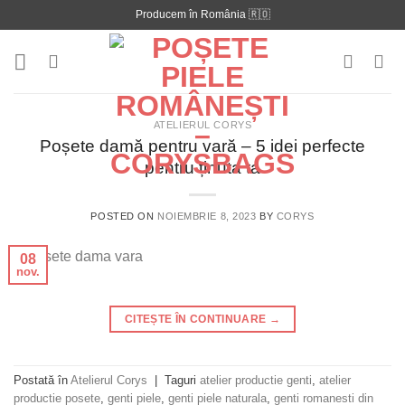
Skip
Producem în România 🇷🇴
to
content
ATELIERUL CORYS
Poșete damă pentru vară – 5 idei perfecte
pentru ținuta ta
POSTED ON
NOIEMBRIE 8, 2023
BY
CORYS
08
nov.
CITEȘTE ÎN CONTINUARE
→
Postată în
Atelierul Corys
|
Taguri
atelier productie genti
,
atelier
productie posete
,
genti piele
,
genti piele naturala
,
genti romanesti din