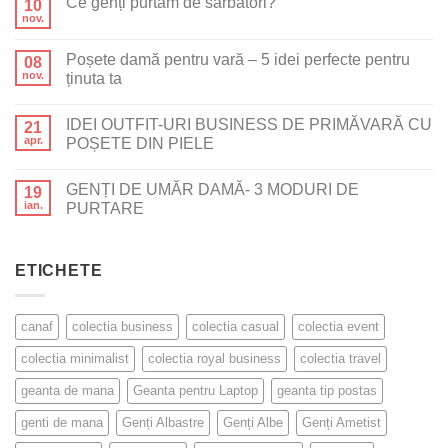
Ce genți purtăm de sărbători?
10
nov.
Poșete damă pentru vară – 5 idei perfecte pentru
08
nov.
ținuta ta
IDEI OUTFIT-URI BUSINESS DE PRIMĂVARĂ CU
21
apr.
POȘETE DIN PIELE
GENȚI DE UMĂR DAMĂ- 3 MODURI DE
19
ian.
PURTARE
ETICHETE
canaf
colectia business
colectia casual
colectia event
colectia minimalist
colectia royal business
colectia travel
geanta de mana
Geanta pentru Laptop
geanta tip postas
genti de mana
Genți Albastre
Genți Albe
Genți Ametist