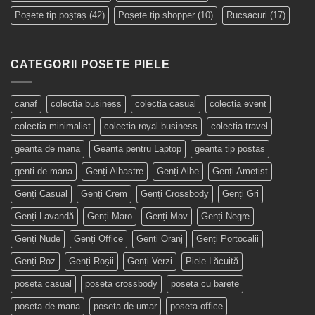
Poșete tip poștaș
(42)
Poșete tip shopper
(10)
Rucsacuri
(17)
CATEGORII POSETE PIELE
canaf
colectia business
colectia casual
colectia event
colectia minimalist
colectia royal business
colectia travel
geanta de mana
Geanta pentru Laptop
geanta tip postas
genti de mana
Genți Albastre
Genți Albe
Genți Ametist
Genți Casual
Genți Crem
Genți Crossbody
Genți Gri
Genți Lavandă
Genți Maro
Genți Mov
Genți Negre
Genți Nude
Genți Office
Genți Oranj
Genți Portocalii
Genți Roz
Genți Roșii
Genți Verzi
Piele Lăcuită
poseta casual
poseta crossbody
poseta cu barete
poseta de mana
poseta de umar
poseta office