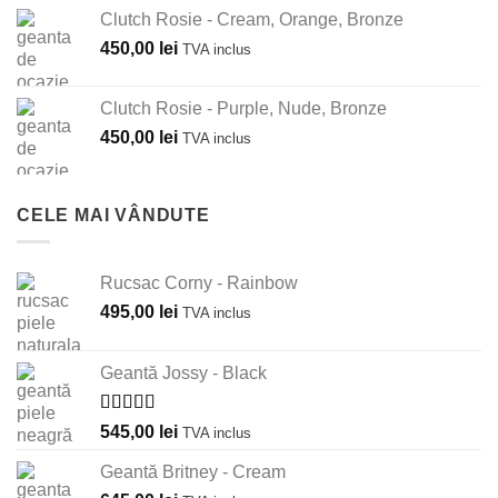
Clutch Rosie - Cream, Orange, Bronze
450,00
lei
TVA inclus
Clutch Rosie - Purple, Nude, Bronze
450,00
lei
TVA inclus
CELE MAI VÂNDUTE
Rucsac Corny - Rainbow
495,00
lei
TVA inclus
Geantă Jossy - Black
Evaluat la
545,00
lei
TVA inclus
5.00
din 5
Geantă Britney - Cream