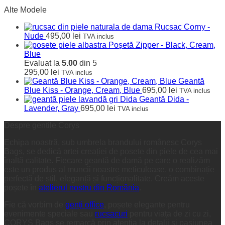
Alte Modele
Rucsac Corny -
Nude
495,00
lei
TVA inclus
Poșetă Zipper - Black, Cream,
Blue
Evaluat la
5.00
din 5
295,00
lei
TVA inclus
Geantă
Blue Kiss - Orange, Cream, Blue
695,00
lei
TVA inclus
Geantă Dida -
Lavender, Gray
695,00
lei
TVA inclus
Despre gentile Corys
Echipa noastră, sub umbrela brandului românesc Corys
Bags, se dedică artei creației de posete din piele de cea mai
înaltă calitate. Fiecare geantă de damă pe care o realizăm
este un produs al muncii noastre meticuloase, o combinație
perfectă de stil, eleganță și funcționalitate. Creăm aceste
poșete în
atelierul nostru din România
.
Fie că vorbim de
genți office
, poșete elegante pentru
evenimente speciale sau
rucsacuri
pentru viața de zi cu zi,
CORYS Bags se remarcă prin atenția la detalii și pasiunea