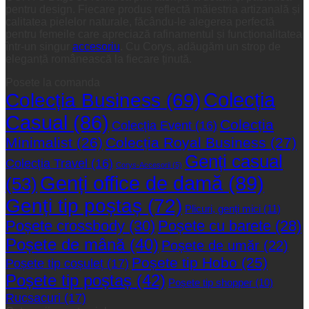
pentru design. Fiecare produs reflectă măiestria artizanală și
calitatea pielelor naturale, făcându-le alegerea perfectă
pentru femeile care apreciază rafinamentul și funcționalitatea
într-un singur
accesoriu
. Cu Corys, adăugăm un strop de
eleganță românească la fiecare ținută.
Posete la comanda
Colecția
Colecția Business
(69)
Casual
(86)
Colecția
Colecția Event
(16)
Minimalist
(26)
Colecția Royal Business
(27)
Genți casual
Colecția Travel
(16)
Corys-Accesorii
(5)
Genți office de damă
(89)
(53)
Genți tip poștaș
(72)
Plicuri, genți mici
(11)
Poșete crossbody
(30)
Poșete cu barete
(28)
Poșete de mână
(40)
Poșete de umăr
(22)
Poșete tip Hobo
(25)
Poșete tip coșuleț
(17)
Poșete tip poștaș
(42)
Poșete tip shopper
(10)
Rucsacuri
(17)