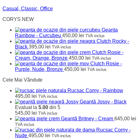
Casual, Classic, Office
CORYS NEW
Geanta
Rainbow - Curcubeu
450,00
lei
TVA inclus
Clutch Rocky -
Black
395,00
lei
TVA inclus
Clutch Rosie -
Cream, Orange, Bronze
450,00
lei
TVA inclus
Clutch Rosie -
Purple, Nude, Bronze
450,00
lei
TVA inclus
Cele Mai Vândute
Rucsac Corny - Rainbow
495,00
lei
TVA inclus
Geantă Jossy - Black
Evaluat la
5.00
din 5
545,00
lei
TVA inclus
Geantă Britney - Cream
645,00
lei
TVA inclus
Rucsac Corny -
Nude
495,00
lei
TVA inclus