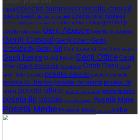
Categorii posete piele
colectia business
colectia casual
canaf
colectia event
colectia royal business
colectia minimalist
geanta tip
Geanta pentru Laptop
colectia travel
geanta de mana
Genți Albastre
postas
Genți Albe
Genți Ametist
genti de mana
Genți Casual
Genți Crem
Genți
Crossbody
Genți Gri
Genți Lavandă
Genți Maro
Genți Mov
Genți Office
Genți Negre
Genți
Genți Nude
Genți Roșii
Oranj
Genți Portocalii
Genți Roz
Genți
poseta casual
Piele Lăcuită
poseta crossbody
Verzi
poseta cu barete
poseta de mana
poseta de
poseta office
umar
poseta tip hobo
poseta tip cosulet
poseta tip postas
Poșetă Mare
poseta tip shopper
Poșetă Medie
tolba
Poșetă Mică
rucsac