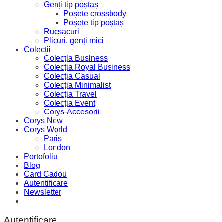
Genți tip poștaș
Poșete crossbody
Poșete tip poștaș
Rucsacuri
Plicuri, genți mici
Colecții
Colecția Business
Colecția Royal Business
Colecția Casual
Colecția Minimalist
Colecția Travel
Colecția Event
Corys-Accesorii
Corys New
Corys World
Paris
London
Portofoliu
Blog
Card Cadou
Autentificare
Newsletter
Autentificare