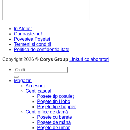
În Atelier
Cunoaște-ne!
Povestea Poșetei
Termeni si conditii
Politica de confidentialitate
Copyright 2026 ©
Corys Group
Linkuri colaboratori
Caută
după:
Magazin
Accesorii
Genți casual
Poșete tip coșuleț
Poșete tip Hobo
Poșete tip shopper
Genți office de damă
Poșete cu barete
Poșete de mână
Poșete de umăr