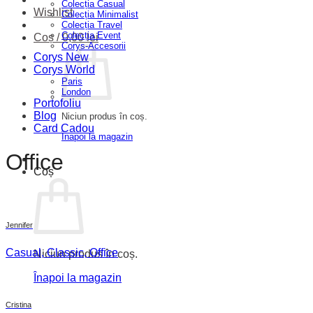
Colecția Casual
Wishlist
Colecția Minimalist
Colecția Travel
Colecția Event
Coș /
0,00
lei
Corys-Accesorii
Corys New
Corys World
Paris
London
Portofoliu
Blog
Niciun produs în coș.
Card Cadou
Înapoi la magazin
Office
Coș
Jennifer
Casual, Classic, Office
Niciun produs în coș.
Înapoi la magazin
Cristina