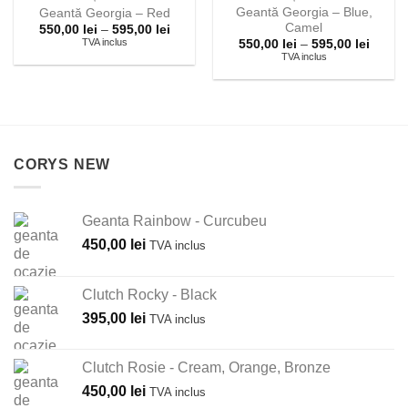
Geantă Georgia – Blue,
Geantă Georgia – Red
Camel
Interval
550,00
lei
–
595,00
lei
de
TVA inclus
Interva
550,00
lei
–
595,00
lei
prețuri:
de
TVA inclus
550,00 lei
prețuri
până
550,00 
la
până
595,00 lei
la
595,00 
CORYS NEW
Geanta Rainbow - Curcubeu
450,00
lei
TVA inclus
Clutch Rocky - Black
395,00
lei
TVA inclus
Clutch Rosie - Cream, Orange, Bronze
450,00
lei
TVA inclus