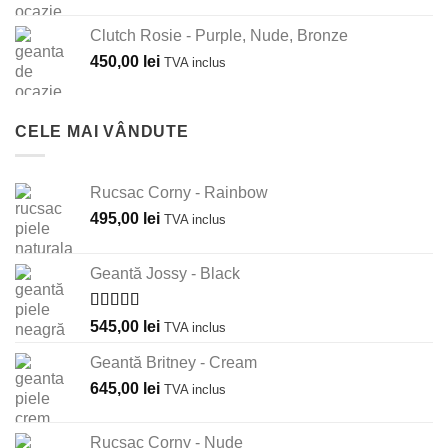
Clutch Rosie - Purple, Nude, Bronze
450,00
lei
TVA inclus
CELE MAI VÂNDUTE
Rucsac Corny - Rainbow
495,00
lei
TVA inclus
Geantă Jossy - Black
Evaluat la
545,00
lei
TVA inclus
5.00
din 5
Geantă Britney - Cream
645,00
lei
TVA inclus
Rucsac Corny - Nude