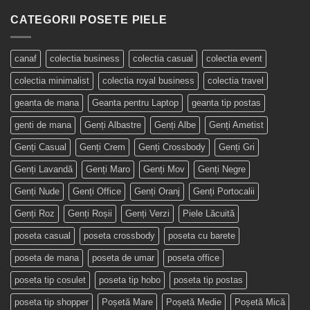
CATEGORII POSETE PIELE
canaf
colectia business
colectia casual
colectia event
colectia minimalist
colectia royal business
colectia travel
geanta de mana
Geanta pentru Laptop
geanta tip postas
genti de mana
Genți Albastre
Genți Albe
Genți Ametist
Genți Casual
Genți Crem
Genți Crossbody
Genți Gri
Genți Lavandă
Genți Maro
Genți Mov
Genți Negre
Genți Nude
Genți Office
Genți Oranj
Genți Portocalii
Genți Roz
Genți Roșii
Genți Verzi
Piele Lăcuită
poseta casual
poseta crossbody
poseta cu barete
poseta de mana
poseta de umar
poseta office
poseta tip cosulet
poseta tip hobo
poseta tip postas
poseta tip shopper
Poșetă Mare
Poșetă Medie
Poșetă Mică