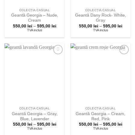
COLECȚIA CASUAL
COLECȚIA CASUAL
Geantă Georgia – Nude,
Geantă Dany Rock- White,
Cream
Gray
Interval
Interva
550,00
lei
–
595,00
lei
550,00
lei
–
595,00
lei
de
de
TVA inclus
TVA inclus
prețuri:
prețuri
550,00 lei
550,00 
până
până
la
la
595,00 lei
595,00 
Adauga la
Adauga la
lista
lista
preferintelor!
preferintelor!
COLECȚIA CASUAL
COLECȚIA CASUAL
Geantă Georgia – Gray,
Geantă Georgia – Cream,
Blue, Lavender
Red, Pink
Interval
Interva
550,00
lei
–
595,00
lei
550,00
lei
–
595,00
lei
de
de
TVA inclus
TVA inclus
prețuri:
prețuri