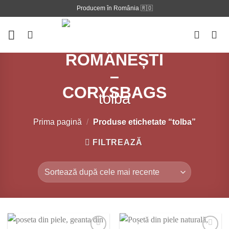
Skip
Producem în România 🇷🇴
to
content
tolba
Prima pagină
/
Produse etichetate “tolba”
FILTREAZĂ