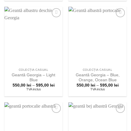
550,00 lei
550,00 
până
până
la
la
595,00 lei
595,00 
Adauga la
Adauga la
lista
lista
preferintelor!
preferintelor!
COLECȚIA CASUAL
COLECȚIA CASUAL
Geantă Georgia – Light
Geantă Georgia – Blue,
Blue
Orange, Ocean Blue
Interval
Interva
550,00
lei
–
595,00
lei
550,00
lei
–
595,00
lei
de
de
TVA inclus
TVA inclus
prețuri:
prețuri
550,00 lei
550,00 
până
până
la
la
595,00 lei
595,00 
Adauga la
Adauga la