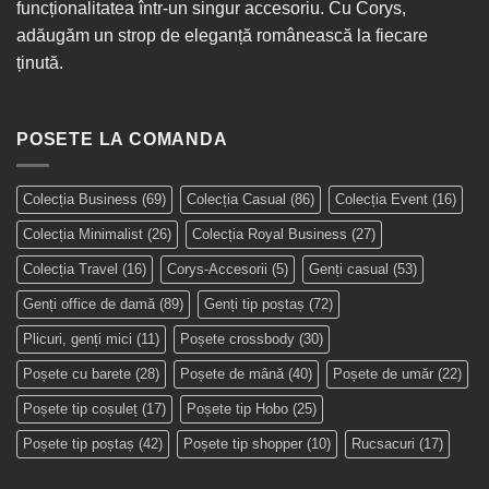
funcționalitatea într-un singur
accesoriu
. Cu Corys,
adăugăm un strop de eleganță românească la fiecare
ținută.
POSETE LA COMANDA
Colecția Business
(69)
Colecția Casual
(86)
Colecția Event
(16)
Colecția Minimalist
(26)
Colecția Royal Business
(27)
Colecția Travel
(16)
Corys-Accesorii
(5)
Genți casual
(53)
Genți office de damă
(89)
Genți tip poștaș
(72)
Plicuri, genți mici
(11)
Poșete crossbody
(30)
Poșete cu barete
(28)
Poșete de mână
(40)
Poșete de umăr
(22)
Poșete tip coșuleț
(17)
Poșete tip Hobo
(25)
Poșete tip poștaș
(42)
Poșete tip shopper
(10)
Rucsacuri
(17)