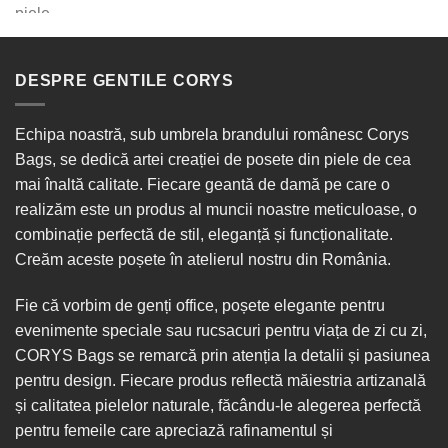
DESPRE GENTILE CORYS
Echipa noastră, sub umbrela brandului românesc Corys
Bags, se dedică artei creației de posete din piele de cea
mai înaltă calitate. Fiecare geantă de damă pe care o
realizăm este un produs al muncii noastre meticuloase, o
combinație perfectă de stil, eleganță și funcționalitate.
Creăm aceste poșete în
atelierul nostru din România
.
Fie că vorbim de
genți office
, poșete elegante pentru
evenimente speciale sau
rucsacuri
pentru viața de zi cu zi,
CORYS Bags se remarcă prin atenția la detalii și pasiunea
pentru design. Fiecare produs reflectă măiestria artizanală
și calitatea pielelor naturale, făcându-le alegerea perfectă
pentru femeile care apreciază rafinamentul și