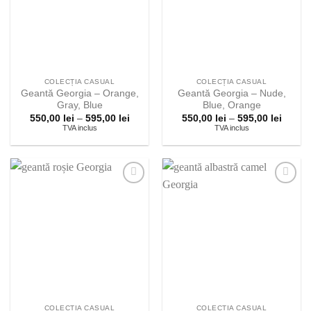
lista
lista
preferintelor!
preferintelor!
COLECȚIA CASUAL
COLECȚIA CASUAL
Geantă Georgia – Orange,
Geantă Georgia – Nude,
Gray, Blue
Blue, Orange
Interval
Interva
550,00
lei
–
595,00
lei
550,00
lei
–
595,00
lei
de
de
TVA inclus
TVA inclus
prețuri:
prețuri
550,00 lei
550,00 
până
până
la
la
595,00 lei
595,00 
Adauga la
Adauga la
lista
lista
preferintelor!
preferintelor!
COLECȚIA CASUAL
COLECȚIA CASUAL