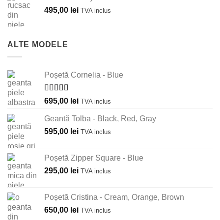
495,00
lei
TVA inclus
ALTE MODELE
Poșetă Cornelia - Blue
Evaluat la
695,00
lei
TVA inclus
5.00
din 5
Geantă Tolba - Black, Red, Gray
595,00
lei
TVA inclus
Poșetă Zipper Square - Blue
295,00
lei
TVA inclus
Poșetă Cristina - Cream, Orange, Brown
650,00
lei
TVA inclus