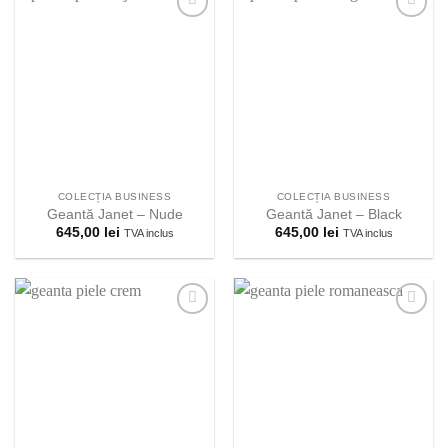
Adauga la
Adauga la
lista
lista
preferintelor!
preferintelor!
COLECȚIA BUSINESS
COLECȚIA BUSINESS
Geantă Janet – Nude
Geantă Janet – Black
645,00
lei
645,00
lei
TVA inclus
TVA inclus
Adauga la
Adauga la
lista
lista
preferintelor!
preferintelor!