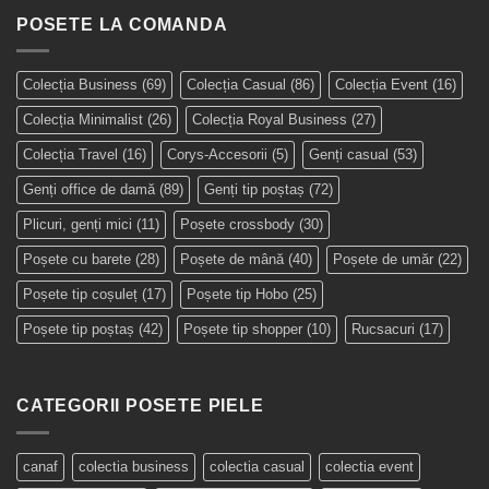
POSETE LA COMANDA
Colecția Business
(69)
Colecția Casual
(86)
Colecția Event
(16)
Colecția Minimalist
(26)
Colecția Royal Business
(27)
Colecția Travel
(16)
Corys-Accesorii
(5)
Genți casual
(53)
Genți office de damă
(89)
Genți tip poștaș
(72)
Plicuri, genți mici
(11)
Poșete crossbody
(30)
Poșete cu barete
(28)
Poșete de mână
(40)
Poșete de umăr
(22)
Poșete tip coșuleț
(17)
Poșete tip Hobo
(25)
Poșete tip poștaș
(42)
Poșete tip shopper
(10)
Rucsacuri
(17)
CATEGORII POSETE PIELE
canaf
colectia business
colectia casual
colectia event