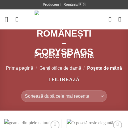
Skip
Producem în România 🇷🇴
to
content
Poșete de mână
Prima pagină
/
Genți office de damă
/
Poșete de mână
FILTREAZĂ