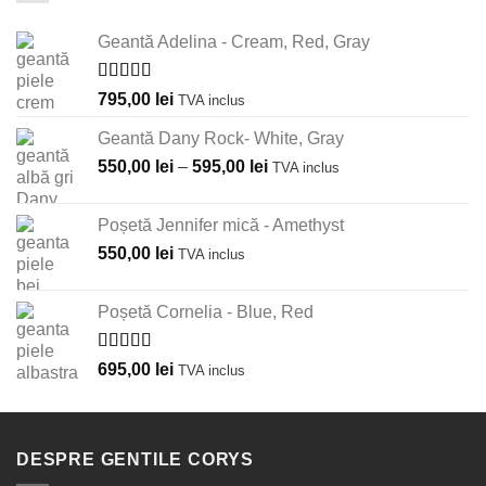
Geantă Adelina - Cream, Red, Gray
Evaluat la
795,00
lei
TVA inclus
5.00
din 5
Geantă Dany Rock- White, Gray
Interval
550,00
lei
–
595,00
lei
TVA inclus
de
prețuri:
Poșetă Jennifer mică - Amethyst
550,00 lei
550,00
lei
TVA inclus
până
la
595,00 lei
Poșetă Cornelia - Blue, Red
Evaluat la
695,00
lei
TVA inclus
5.00
din 5
DESPRE GENTILE CORYS