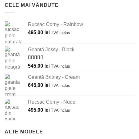
CELE MAI VÂNDUTE
Rucsac Corny - Rainbow
495,00
lei
TVA inclus
Geantă Jossy - Black
Evaluat la
545,00
lei
TVA inclus
5.00
din 5
Geantă Britney - Cream
645,00
lei
TVA inclus
Rucsac Corny - Nude
495,00
lei
TVA inclus
ALTE MODELE