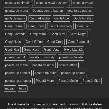
colectia minimalist
colectia royal business
colectia travel
geanta de mana
Geanta pentru Laptop
geanta tip postas
genti de mana
Genți Albastre
Genți Albe
Genți Ametist
Genți Casual
Genți Crem
Genți Crossbody
Genți Gri
Genți Lavandă
Genți Maro
Genți Mov
Genți Negre
Genți Nude
Genți Office
Genți Oranj
Genți Portocalii
Genți Roz
Genți Roșii
Genți Verzi
Piele Lăcuită
poseta casual
poseta crossbody
poseta cu barete
poseta de mana
poseta de umar
poseta office
poseta tip cosulet
poseta tip hobo
poseta tip postas
poseta tip shopper
Poșetă Mare
Poșetă Medie
Poșetă Mică
rucsac
tolba
Acest website folosește cookies pentru a îmbunătăți calitatea
serviciilor și nu reține informația personală a utilizatorilor. Dacă