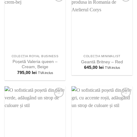
Adauga la
Adauga la
lista
lista
preferintelor!
preferintelor!
COLECȚIA ROYAL BUSINESS
COLECȚIA MINIMALIST
Poșetă Valeria queen –
Geantă Britney – Red
Cream, Beige
645,00
lei
TVA inclus
795,00
lei
TVA inclus
Adauga la
Adauga la
lista
lista
preferintelor!
preferintelor!