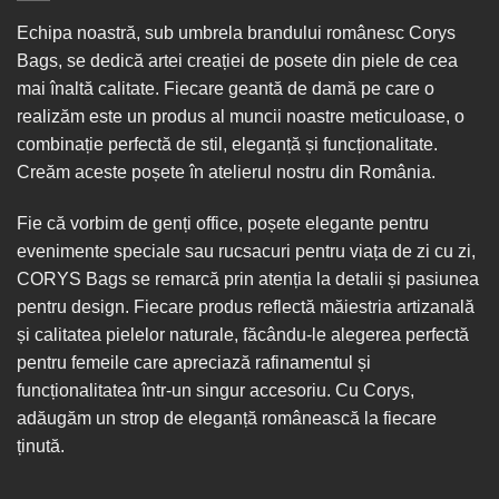
Echipa noastră, sub umbrela brandului românesc Corys
Bags, se dedică artei creației de posete din piele de cea
mai înaltă calitate. Fiecare geantă de damă pe care o
realizăm este un produs al muncii noastre meticuloase, o
combinație perfectă de stil, eleganță și funcționalitate.
Creăm aceste poșete în
atelierul nostru din România
.
Fie că vorbim de
genți office
, poșete elegante pentru
evenimente speciale sau
rucsacuri
pentru viața de zi cu zi,
CORYS Bags se remarcă prin atenția la detalii și pasiunea
pentru design. Fiecare produs reflectă măiestria artizanală
și calitatea pielelor naturale, făcându-le alegerea perfectă
pentru femeile care apreciază rafinamentul și
funcționalitatea într-un singur
accesoriu
. Cu Corys,
adăugăm un strop de eleganță românească la fiecare
ținută.