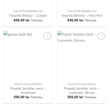
COLECȚIA MINIMALIST
COLECȚIA MINIMALIST
Geantă Britney – Cream
Geantă Britney – Very Peri
645,00
lei
645,00
lei
TVA inclus
TVA inclus
Adauga la
Adauga la
lista
lista
preferintelor!
preferintelor!
COLECȚIA BUSINESS
COLECȚIA BUSINESS
Poșetă Jennifer mică –
Poșetă Jennifer mică –
Amethyst
Lavender, Brown
550,00
lei
550,00
lei
TVA inclus
TVA inclus