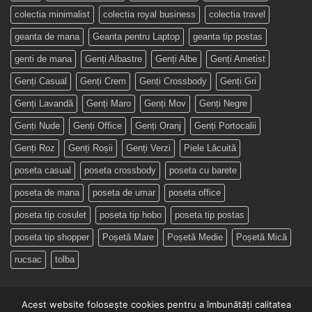
colectia minimalist
colectia royal business
colectia travel
geanta de mana
Geanta pentru Laptop
geanta tip postas
genti de mana
Genți Albastre
Genți Albe
Genți Ametist
Genți Casual
Genți Crem
Genți Crossbody
Genți Gri
Genți Lavandă
Genți Maro
Genți Mov
Genți Negre
Genți Nude
Genți Office
Genți Oranj
Genți Portocalii
Genți Roz
Genți Roșii
Genți Verzi
Piele Lăcuită
poseta casual
poseta crossbody
poseta cu barete
poseta de mana
poseta de umar
poseta office
poseta tip cosulet
poseta tip hobo
poseta tip postas
poseta tip shopper
Poșetă Mare
Poșetă Medie
Poșetă Mică
rucsac
tolba
Acest website folosește cookies pentru a îmbunătăți calitatea