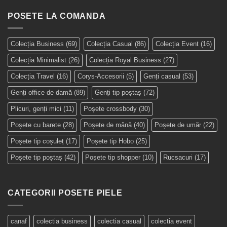
POSETE LA COMANDA
Colecția Business
(69)
Colecția Casual
(86)
Colecția Event
(16)
Colecția Minimalist
(26)
Colecția Royal Business
(27)
Colecția Travel
(16)
Corys-Accesorii
(5)
Genți casual
(53)
Genți office de damă
(89)
Genți tip poștaș
(72)
Plicuri, genți mici
(11)
Poșete crossbody
(30)
Poșete cu barete
(28)
Poșete de mână
(40)
Poșete de umăr
(22)
Poșete tip coșuleț
(17)
Poșete tip Hobo
(25)
Poșete tip poștaș
(42)
Poșete tip shopper
(10)
Rucsacuri
(17)
CATEGORII POSETE PIELE
canaf
colectia business
colectia casual
colectia event