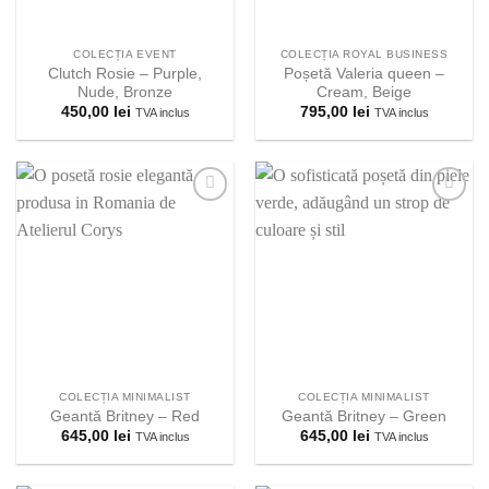
COLECȚIA EVENT
COLECȚIA ROYAL BUSINESS
Clutch Rosie – Purple,
Poșetă Valeria queen –
Nude, Bronze
Cream, Beige
450,00
lei
795,00
lei
TVA inclus
TVA inclus
Adauga la
Adauga la
lista
lista
preferintelor!
preferintelor!
COLECȚIA MINIMALIST
COLECȚIA MINIMALIST
Geantă Britney – Red
Geantă Britney – Green
645,00
lei
645,00
lei
TVA inclus
TVA inclus