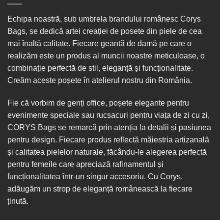
Echipa noastră, sub umbrela brandului românesc Corys
Bags, se dedică artei creației de posete din piele de cea
mai înaltă calitate. Fiecare geantă de damă pe care o
realizăm este un produs al muncii noastre meticuloase, o
combinație perfectă de stil, eleganță și funcționalitate.
Creăm aceste poșete în
atelierul nostru din România
.
Fie că vorbim de
genți office
, poșete elegante pentru
evenimente speciale sau
rucsacuri
pentru viața de zi cu zi,
CORYS Bags se remarcă prin atenția la detalii și pasiunea
pentru design. Fiecare produs reflectă măiestria artizanală
și calitatea pielelor naturale, făcându-le alegerea perfectă
pentru femeile care apreciază rafinamentul și
funcționalitatea într-un singur
accesoriu
. Cu Corys,
adăugăm un strop de eleganță românească la fiecare
ținută.