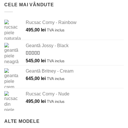
CELE MAI VÂNDUTE
Rucsac Corny - Rainbow
495,00
lei
TVA inclus
Geantă Jossy - Black
Evaluat la
545,00
lei
TVA inclus
5.00
din 5
Geantă Britney - Cream
645,00
lei
TVA inclus
Rucsac Corny - Nude
495,00
lei
TVA inclus
ALTE MODELE