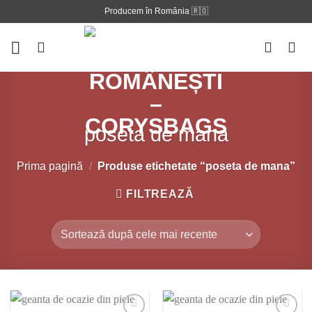
Skip
Producem în România 🇷🇴
to
content
poseta de mana
Prima pagină
/
Produse etichetate “poseta de mana”
FILTREAZĂ