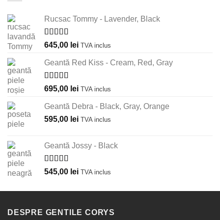
Rucsac Tommy - Lavender, Black
Evaluat la
645,00
lei
TVA inclus
5.00
din 5
Geantă Red Kiss - Cream, Red, Gray
Evaluat la
695,00
lei
TVA inclus
5.00
din 5
Geantă Debra - Black, Gray, Orange
595,00
lei
TVA inclus
Geantă Jossy - Black
Evaluat la
545,00
lei
TVA inclus
5.00
din 5
DESPRE GENTILE CORYS