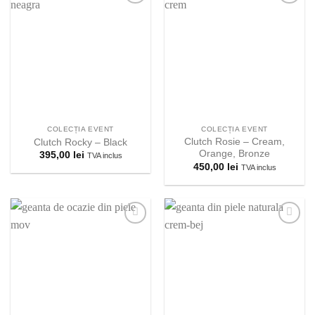
Adauga la
Adauga la
lista
lista
preferintelor!
preferintelor!
COLECȚIA EVENT
COLECȚIA EVENT
Clutch Rosie – Cream,
Clutch Rocky – Black
Orange, Bronze
395,00
lei
TVA inclus
450,00
lei
TVA inclus
Adauga la
Adauga la
lista
lista
preferintelor!
preferintelor!