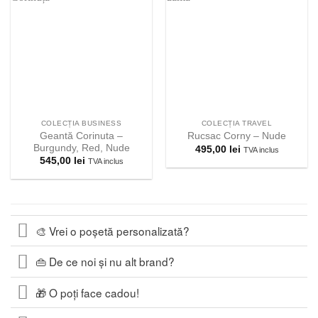
Adauga la
Adauga la
lista
lista
preferintelor!
preferintelor!
COLECȚIA BUSINESS
COLECȚIA TRAVEL
Geantă Corinuta –
Rucsac Corny – Nude
Burgundy, Red, Nude
495,00
lei
TVA inclus
545,00
lei
TVA inclus
🎨 Vrei o poșetă personalizată?
👜 De ce noi și nu alt brand?
🎁 O poți face cadou!