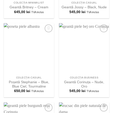
COLECȚIA MINIMALIST
COLECȚIA CASUAL
Geantă Britney – Cream
Geantă Jossy – Black, Nude
645,00
lei
545,00
lei
TVA inclus
TVA inclus
Adauga la
Adauga la
lista
lista
preferintelor!
preferintelor!
COLECȚIA CASUAL
COLECȚIA BUSINESS
Poșetă Stephanie – Blue,
Geantă Corinuța – Nude,
Blue Ciel, Tourmaline
Oro
650,00
lei
545,00
lei
TVA inclus
TVA inclus