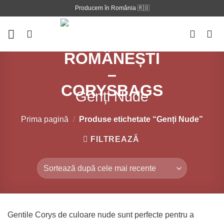
Skip
Producem în România 🇷🇴
to
content
Genți Nude
Prima pagină
/
Produse etichetate “Genți Nude”
FILTREAZĂ
Gentile Corys de culoare nude sunt perfecte pentru a