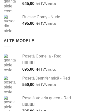
645,00
lei
TVA inclus
Rucsac Corny - Nude
495,00
lei
TVA inclus
ALTE MODELE
Poșetă Cornelia - Red
Evaluat la
695,00
lei
TVA inclus
5.00
din 5
Poșetă Jennifer mică - Red
550,00
lei
TVA inclus
Poșetă Valeria queen - Red
Evaluat la