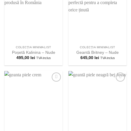
Adauga la
Adauga la
lista
lista
preferintelor!
preferintelor!
COLECȚIA MINIMALIST
COLECȚIA MINIMALIST
Poșetă Kalinina – Nude
Geantă Britney – Nude
495,00
lei
645,00
lei
TVA inclus
TVA inclus
Adauga la
Adauga la
lista
lista
preferintelor!
preferintelor!