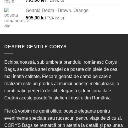
795,00
lei
TVA inclus
5.00
din 5
Geantă Debra - Brown, Orange
595,00
lei
TVA inclus
DESPRE GENTILE CORYS
Echipa noastră, sub umbrela brandului românesc Corys
Bags, se dedică artei creației de posete din piele de cea
mai înaltă calitate. Fiecare geantă de damă pe care o
realizăm este un produs al muncii noastre meticuloase, o
combinație perfectă de stil, eleganță și funcționalitate.
Creăm aceste poșete în
atelierul nostru din România
.
Fie că vorbim de
genți office
, poșete elegante pentru
evenimente speciale sau
rucsacuri
pentru viața de zi cu zi,
CORYS Bags se remarcă prin atenția la detalii și pasiunea