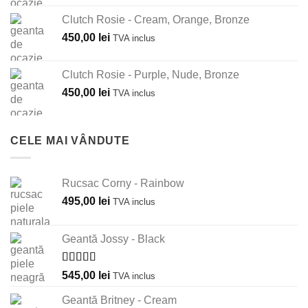
Clutch Rosie - Cream, Orange, Bronze
450,00
lei
TVA inclus
Clutch Rosie - Purple, Nude, Bronze
450,00
lei
TVA inclus
CELE MAI VÂNDUTE
Rucsac Corny - Rainbow
495,00
lei
TVA inclus
Geantă Jossy - Black
Evaluat la
545,00
lei
TVA inclus
5.00
din 5
Geantă Britney - Cream