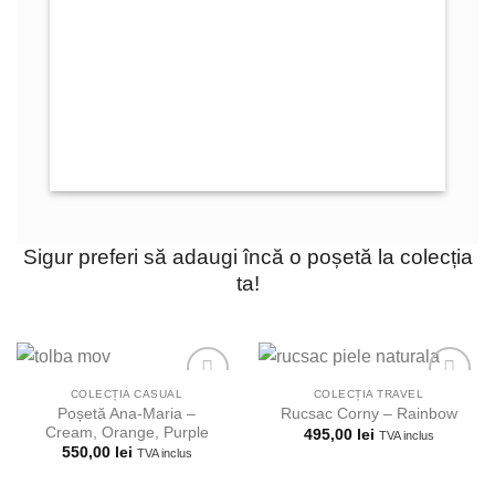
Sigur preferi să adaugi încă o poșetă la colecția
ta!
COLECȚIA CASUAL
COLECȚIA TRAVEL
Poșetă Ana-Maria –
Rucsac Corny – Rainbow
Cream, Orange, Purple
495,00
lei
TVA inclus
Adauga la
Adauga la
550,00
lei
TVA inclus
lista
lista
preferintelor!
preferintelor!