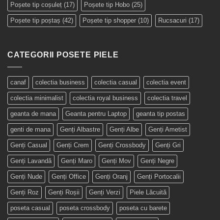
Poșete tip coșuleț
(17)
Poșete tip Hobo
(25)
Poșete tip poștaș
(42)
Poșete tip shopper
(10)
Rucsacuri
(17)
CATEGORII POSETE PIELE
canaf
colectia business
colectia casual
colectia event
colectia minimalist
colectia royal business
colectia travel
geanta de mana
Geanta pentru Laptop
geanta tip postas
genti de mana
Genți Albastre
Genți Albe
Genți Ametist
Genți Casual
Genți Crem
Genți Crossbody
Genți Gri
Genți Lavandă
Genți Maro
Genți Mov
Genți Negre
Genți Nude
Genți Office
Genți Oranj
Genți Portocalii
Genți Roz
Genți Roșii
Genți Verzi
Piele Lăcuită
poseta casual
poseta crossbody
poseta cu barete