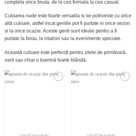
completa orice tinuta, de la cea formala la cea casual.
Culoarea nude este foarte versatila si se potriveste cu orice
altă culoare, astfel incat gentile pot fi purtate in orice sezon
si la orice ocazie. Aceste genti sunt ideale pentru a fi
purtate la birou, la intalniri sau la evenimente speciale.
Această culoare este perfectă pentru zilele de primăvară,
vară sau chiar o toamnă foarte blândă.
Adauga la
Adauga la
lista
lista
preferintelor!
preferintelor!
COLECȚIA EVENT
COLECȚIA EVENT