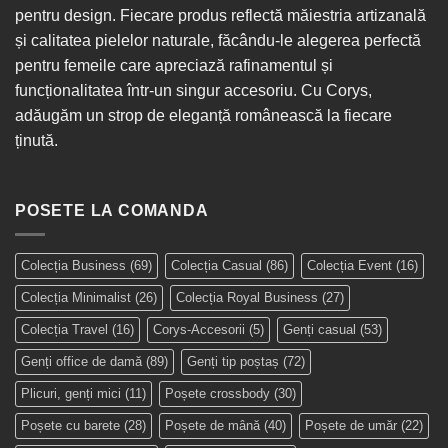
pentru design. Fiecare produs reflectă măiestria artizanală
și calitatea pielelor naturale, făcându-le alegerea perfectă
pentru femeile care apreciază rafinamentul și
funcționalitatea într-un singur
accesoriu
. Cu Corys,
adăugăm un strop de eleganță românească la fiecare
ținută.
POSETE LA COMANDA
Colecția Business
(69)
Colecția Casual
(86)
Colecția Event
(16)
Colecția Minimalist
(26)
Colecția Royal Business
(27)
Colecția Travel
(16)
Corys-Accesorii
(5)
Genți casual
(53)
Genți office de damă
(89)
Genți tip poștaș
(72)
Plicuri, genți mici
(11)
Poșete crossbody
(30)
Poșete cu barete
(28)
Poșete de mână
(40)
Poșete de umăr
(22)