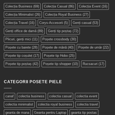
Colecția Business
(69)
Colecția Casual
(86)
Colecția Event
(16)
Colecția Minimalist
(26)
Colecția Royal Business
(27)
Colecția Travel
(16)
Corys-Accesorii
(5)
Genți casual
(53)
Genți office de damă
(89)
Genți tip poștaș
(72)
Plicuri, genți mici
(11)
Poșete crossbody
(30)
Poșete cu barete
(28)
Poșete de mână
(40)
Poșete de umăr
(22)
Poșete tip coșuleț
(17)
Poșete tip Hobo
(25)
Poșete tip poștaș
(42)
Poșete tip shopper
(10)
Rucsacuri
(17)
CATEGORII POSETE PIELE
canaf
colectia business
colectia casual
colectia event
colectia minimalist
colectia royal business
colectia travel
geanta de mana
Geanta pentru Laptop
geanta tip postas