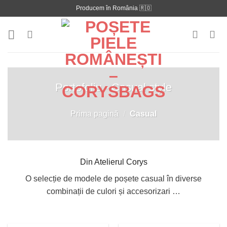
Skip
Producem în România 🇷🇴
to
content
Portofoliu - Casual style
Prima pagină
/
Casual
Din Atelierul Corys
O selecție de modele de poșete casual în diverse
combinații de culori și accesorizari …