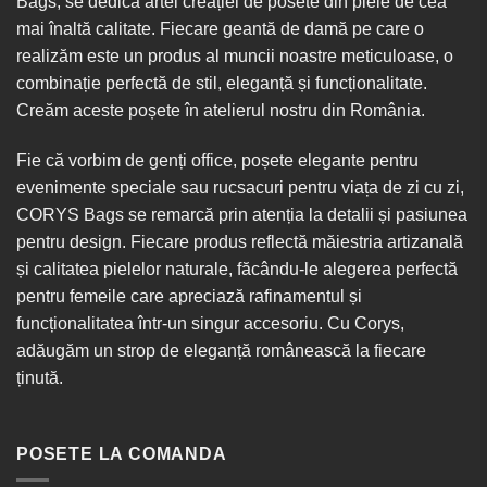
Bags, se dedică artei creației de posete din piele de cea
mai înaltă calitate. Fiecare geantă de damă pe care o
realizăm este un produs al muncii noastre meticuloase, o
combinație perfectă de stil, eleganță și funcționalitate.
Creăm aceste poșete în
atelierul nostru din România
.
Fie că vorbim de
genți office
, poșete elegante pentru
evenimente speciale sau
rucsacuri
pentru viața de zi cu zi,
CORYS Bags se remarcă prin atenția la detalii și pasiunea
pentru design. Fiecare produs reflectă măiestria artizanală
și calitatea pielelor naturale, făcându-le alegerea perfectă
pentru femeile care apreciază rafinamentul și
funcționalitatea într-un singur
accesoriu
. Cu Corys,
adăugăm un strop de eleganță românească la fiecare
ținută.
POSETE LA COMANDA