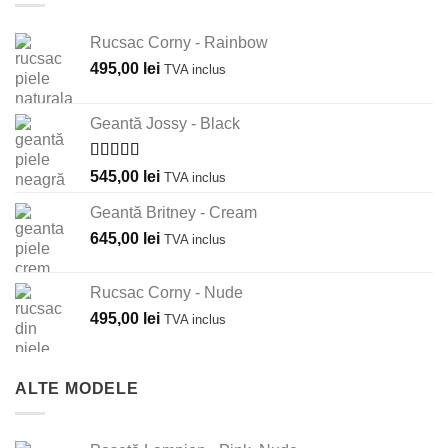
Rucsac Corny - Rainbow
495,00
lei
TVA inclus
Geantă Jossy - Black
Evaluat la
545,00
lei
TVA inclus
5.00
din 5
Geantă Britney - Cream
645,00
lei
TVA inclus
Rucsac Corny - Nude
495,00
lei
TVA inclus
ALTE MODELE