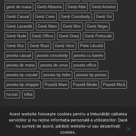
genti de mana
Genți Albastre
Genți Albe
Genți Ametist
Genți Casual
Genți Crem
Genți Crossbody
Genți Gri
Genți Lavandă
Genți Maro
Genți Mov
Genți Negre
Genți Nude
Genți Office
Genți Oranj
Genți Portocalii
Genți Roz
Genți Roșii
Genți Verzi
Piele Lăcuită
poseta casual
poseta crossbody
poseta cu barete
poseta de mana
poseta de umar
poseta office
poseta tip cosulet
poseta tip hobo
poseta tip postas
poseta tip shopper
Poșetă Mare
Poșetă Medie
Poșetă Mică
rucsac
tolba
Acest website folosește cookies pentru a îmbunătăți calitatea
serviciilor și nu reține informația personală a utilizatorilor. Dacă
nu sunteți de acord, părăsiți website-ul sau dezactivați
ÎN ATELIER
CUNOAȘTE-NE!
POVESTEA POȘETEI
cookies.
TERMENI SI CONDITII
POLITICA DE CONFIDENTIALITATE