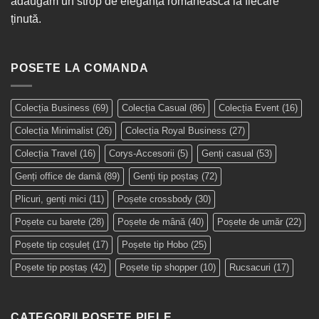
adăugăm un strop de eleganță românească la fiecare
ținută.
POSETE LA COMANDA
Colecția Business
(69)
Colecția Casual
(86)
Colecția Event
(16)
Colecția Minimalist
(26)
Colecția Royal Business
(27)
Colecția Travel
(16)
Corys-Accesorii
(5)
Genți casual
(53)
Genți office de damă
(89)
Genți tip poștaș
(72)
Plicuri, genți mici
(11)
Poșete crossbody
(30)
Poșete cu barete
(28)
Poșete de mână
(40)
Poșete de umăr
(22)
Poșete tip coșuleț
(17)
Poșete tip Hobo
(25)
Poșete tip poștaș
(42)
Poșete tip shopper
(10)
Rucsacuri
(17)
CATEGORII POSETE PIELE