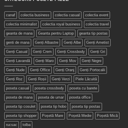
canaf
colectia business
colectia casual
colectia event
colectia minimalist
colectia royal business
colectia travel
geanta de mana
Geanta pentru Laptop
geanta tip postas
genti de mana
Genți Albastre
Genți Albe
Genți Ametist
Genți Casual
Genți Crem
Genți Crossbody
Genți Gri
Genți Lavandă
Genți Maro
Genți Mov
Genți Negre
Genți Nude
Genți Office
Genți Oranj
Genți Portocalii
Genți Roz
Genți Roșii
Genți Verzi
Piele Lăcuită
poseta casual
poseta crossbody
poseta cu barete
poseta de mana
poseta de umar
poseta office
poseta tip cosulet
poseta tip hobo
poseta tip postas
poseta tip shopper
Poșetă Mare
Poșetă Medie
Poșetă Mică
rucsac
tolba