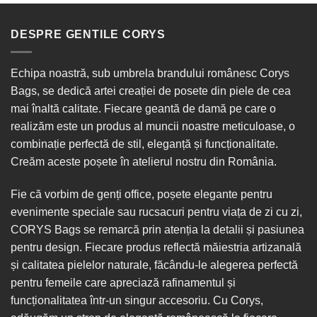
DESPRE GENTILE CORYS
Echipa noastră, sub umbrela brandului românesc Corys
Bags, se dedică artei creației de posete din piele de cea
mai înaltă calitate. Fiecare geantă de damă pe care o
realizăm este un produs al muncii noastre meticuloase, o
combinație perfectă de stil, eleganță și funcționalitate.
Creăm aceste poșete în
atelierul nostru din România
.
Fie că vorbim de
genți office
, poșete elegante pentru
evenimente speciale sau
rucsacuri
pentru viața de zi cu zi,
CORYS Bags se remarcă prin atenția la detalii și pasiunea
pentru design. Fiecare produs reflectă măiestria artizanală
și calitatea pielelor naturale, făcându-le alegerea perfectă
pentru femeile care apreciază rafinamentul și
funcționalitatea într-un singur
accesoriu
. Cu Corys,