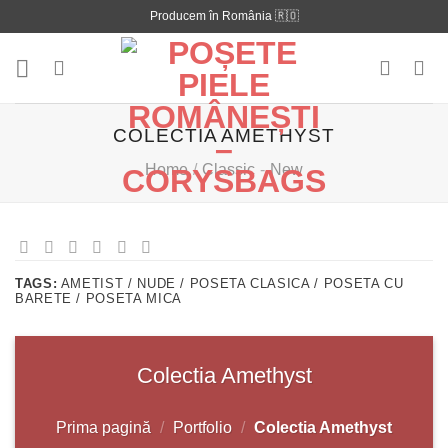
Skip
Producem în România 🇷🇴
to
content
COLECTIA AMETHYST
Home
/
Classic
-
New
TAGS:
AMETIST / NUDE / POSETA CLASICA / POSETA CU
BARETE / POSETA MICA
Colectia Amethyst
Prima pagină
/
Portfolio
/
Colectia Amethyst