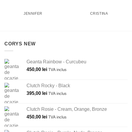
JENNIFER
CRISTINA
CORYS NEW
Geanta Rainbow - Curcubeu
450,00
lei
TVA inclus
Clutch Rocky - Black
395,00
lei
TVA inclus
Clutch Rosie - Cream, Orange, Bronze
450,00
lei
TVA inclus