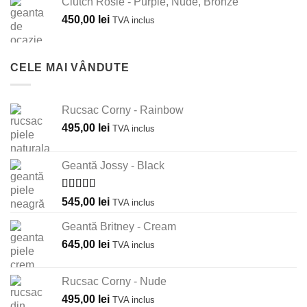
Clutch Rosie - Purple, Nude, Bronze
450,00
lei
TVA inclus
CELE MAI VÂNDUTE
Rucsac Corny - Rainbow
495,00
lei
TVA inclus
Geantă Jossy - Black
Evaluat la
545,00
lei
TVA inclus
5.00
din 5
Geantă Britney - Cream
645,00
lei
TVA inclus
Rucsac Corny - Nude
495,00
lei
TVA inclus