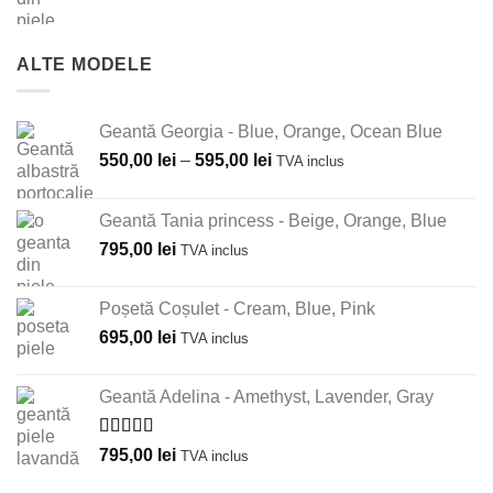
ALTE MODELE
Geantă Georgia - Blue, Orange, Ocean Blue
Interval
550,00
lei
–
595,00
lei
TVA inclus
de
prețuri:
Geantă Tania princess - Beige, Orange, Blue
550,00 lei
795,00
lei
TVA inclus
până
la
595,00 lei
Poșetă Coșulet - Cream, Blue, Pink
695,00
lei
TVA inclus
Geantă Adelina - Amethyst, Lavender, Gray
Evaluat la
795,00
lei
TVA inclus
5.00
din 5