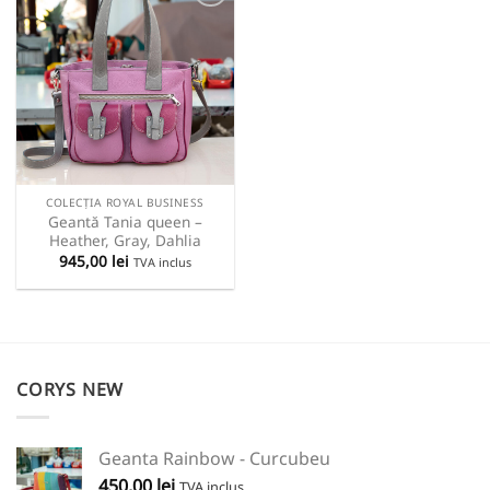
Adauga
la lista
preferintelor!
COLECȚIA ROYAL BUSINESS
Geantă Tania queen –
Heather, Gray, Dahlia
945,00
lei
TVA inclus
CORYS NEW
Geanta Rainbow - Curcubeu
450,00
lei
TVA inclus