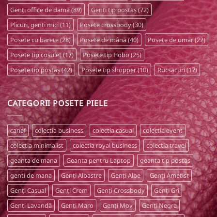
Genți office de damă
(89)
Genți tip poștaș
(72)
Plicuri, genți mici
(11)
Poșete crossbody
(30)
Poșete cu barete
(28)
Poșete de mână
(40)
Poșete de umăr
(22)
Poșete tip coșuleț
(17)
Poșete tip Hobo
(25)
Poșete tip poștaș
(42)
Poșete tip shopper
(10)
Rucsacuri
(17)
CATEGORII POSETE PIELE
canaf
colectia business
colectia casual
colectia event
colectia minimalist
colectia royal business
colectia travel
geanta de mana
Geanta pentru Laptop
geanta tip postas
genti de mana
Genți Albastre
Genți Albe
Genți Ametist
Genți Casual
Genți Crem
Genți Crossbody
Genți Gri
Genți Lavandă
Genți Maro
Genți Mov
Genți Negre