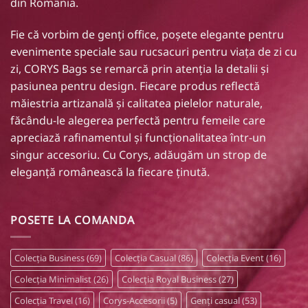
din România
.
Fie că vorbim de
genți office
, poșete elegante pentru
evenimente speciale sau
rucsacuri
pentru viața de zi cu
zi, CORYS Bags se remarcă prin atenția la detalii și
pasiunea pentru design. Fiecare produs reflectă
măiestria artizanală și calitatea pielelor naturale,
făcându-le alegerea perfectă pentru femeile care
apreciază rafinamentul și funcționalitatea într-un
singur
accesoriu
. Cu Corys, adăugăm un strop de
eleganță românească la fiecare ținută.
POSETE LA COMANDA
Colecția Business
(69)
Colecția Casual
(86)
Colecția Event
(16)
Colecția Minimalist
(26)
Colecția Royal Business
(27)
Colecția Travel
(16)
Corys-Accesorii
(5)
Genți casual
(53)