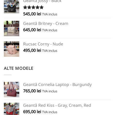
Geantă Jossy - Black
545,00
lei
Evaluat la
TVA inclus
5.00
din 5
Geantă Britney - Cream
645,00
lei
TVA inclus
Rucsac Corny - Nude
495,00
lei
TVA inclus
ALTE MODELE
Geantă Cornelia Laptop - Burgundy
765,00
lei
TVA inclus
Geantă Red Kiss - Gray, Cream, Red
695,00
lei
TVA inclus