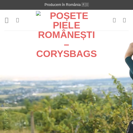
Skip
Producem în România 🇷🇴
to
content