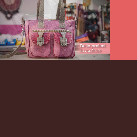
CUPON DE REDUCERE 10%
Pentru sezonul reducerilor ți-am pregătit un cupon de reducere în
valoare de 10% din cartul dumneavoastră. Acest cupon este valabil o
singură dată de persoană și poate fi inserat la finalizarea comenzii!
Cod:
CORYS2021