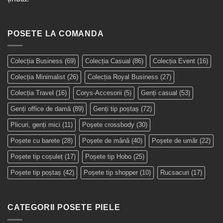
POSETE LA COMANDA
Colecția Business
(69)
Colecția Casual
(86)
Colecția Event
(16)
Colecția Minimalist
(26)
Colecția Royal Business
(27)
Colecția Travel
(16)
Corys-Accesorii
(5)
Genți casual
(53)
Genți office de damă
(89)
Genți tip poștaș
(72)
Plicuri, genți mici
(11)
Poșete crossbody
(30)
Poșete cu barete
(28)
Poșete de mână
(40)
Poșete de umăr
(22)
Poșete tip coșuleț
(17)
Poșete tip Hobo
(25)
Poșete tip poștaș
(42)
Poșete tip shopper
(10)
Rucsacuri
(17)
CATEGORII POSETE PIELE