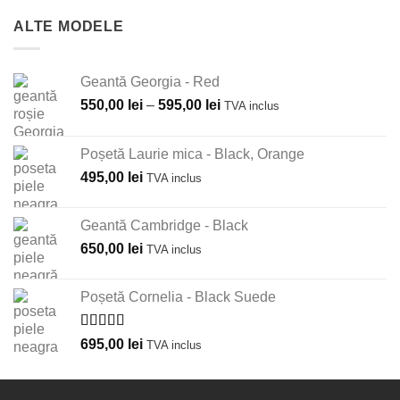
ALTE MODELE
Geantă Georgia - Red
Interval
550,00
lei
–
595,00
lei
TVA inclus
de
prețuri:
Poșetă Laurie mica - Black, Orange
550,00 lei
495,00
lei
TVA inclus
până
la
595,00 lei
Geantă Cambridge - Black
650,00
lei
TVA inclus
Poșetă Cornelia - Black Suede
Evaluat la
695,00
lei
TVA inclus
5.00
din 5