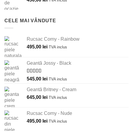
TVA inclus
CELE MAI VÂNDUTE
Rucsac Corny - Rainbow
495,00
lei
TVA inclus
Geantă Jossy - Black
Evaluat la
545,00
lei
TVA inclus
5.00
din 5
Geantă Britney - Cream
645,00
lei
TVA inclus
Rucsac Corny - Nude
495,00
lei
TVA inclus