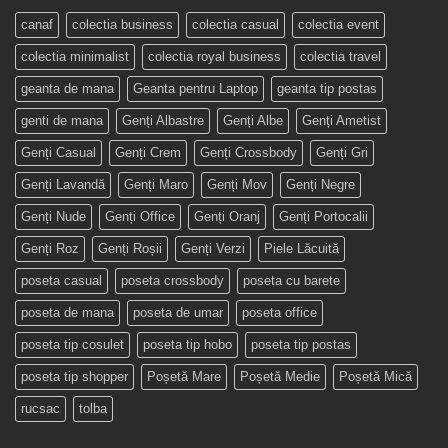
canaf
colectia business
colectia casual
colectia event
colectia minimalist
colectia royal business
colectia travel
geanta de mana
Geanta pentru Laptop
geanta tip postas
genti de mana
Genți Albastre
Genți Albe
Genți Ametist
Genți Casual
Genți Crem
Genți Crossbody
Genți Gri
Genți Lavandă
Genți Maro
Genți Mov
Genți Negre
Genți Nude
Genți Office
Genți Oranj
Genți Portocalii
Genți Roz
Genți Roșii
Genți Verzi
Piele Lăcuită
poseta casual
poseta crossbody
poseta cu barete
poseta de mana
poseta de umar
poseta office
poseta tip cosulet
poseta tip hobo
poseta tip postas
poseta tip shopper
Poșetă Mare
Poșetă Medie
Poșetă Mică
rucsac
tolba