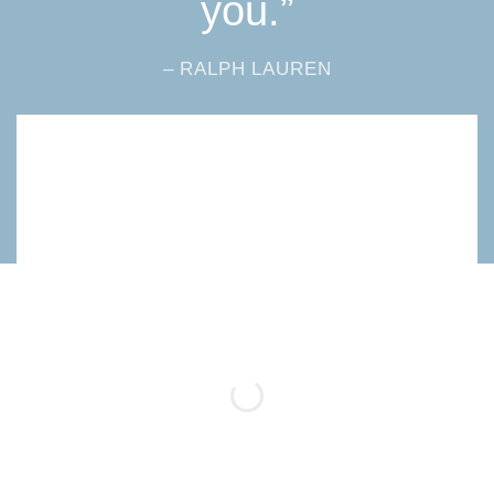
you.”
– RALPH LAUREN