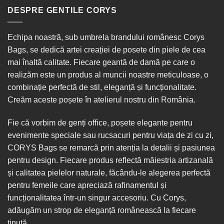
DESPRE GENTILE CORYS
Echipa noastră, sub umbrela brandului românesc Corys
Bags, se dedică artei creației de posete din piele de cea
mai înaltă calitate. Fiecare geantă de damă pe care o
realizăm este un produs al muncii noastre meticuloase, o
combinație perfectă de stil, eleganță și funcționalitate.
Creăm aceste poșete în
atelierul nostru din România
.
Fie că vorbim de
genți office
, poșete elegante pentru
evenimente speciale sau
rucsacuri
pentru viața de zi cu zi,
CORYS Bags se remarcă prin atenția la detalii și pasiunea
pentru design. Fiecare produs reflectă măiestria artizanală
și calitatea pielelor naturale, făcându-le alegerea perfectă
pentru femeile care apreciază rafinamentul și
funcționalitatea într-un singur
accesoriu
. Cu Corys,
adăugăm un strop de eleganță românească la fiecare
ținută.