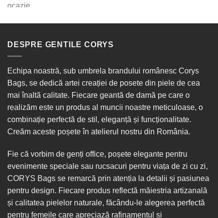
DESPRE GENTILE CORYS
Echipa noastră, sub umbrela brandului românesc Corys
Bags, se dedică artei creației de posete din piele de cea
mai înaltă calitate. Fiecare geantă de damă pe care o
realizăm este un produs al muncii noastre meticuloase, o
combinație perfectă de stil, eleganță și funcționalitate.
Creăm aceste poșete în
atelierul nostru din România
.
Fie că vorbim de
genți office
, poșete elegante pentru
evenimente speciale sau
rucsacuri
pentru viața de zi cu zi,
CORYS Bags se remarcă prin atenția la detalii și pasiunea
pentru design. Fiecare produs reflectă măiestria artizanală
și calitatea pielelor naturale, făcându-le alegerea perfectă
pentru femeile care apreciază rafinamentul și