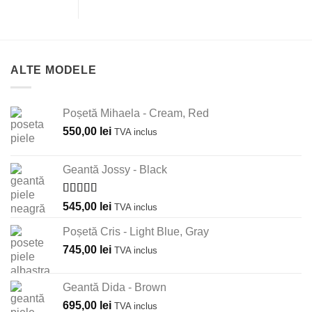
ALTE MODELE
Poșetă Mihaela - Cream, Red
550,00
lei
TVA inclus
Geantă Jossy - Black
Evaluat la
545,00
lei
TVA inclus
5.00
din 5
Poșetă Cris - Light Blue, Gray
745,00
lei
TVA inclus
Geantă Dida - Brown
695,00
lei
TVA inclus