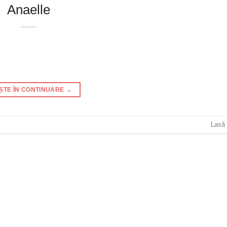
Anaelle
EȘTE ÎN CONTINUARE
→
Lasă 