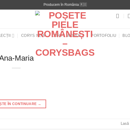
Producem în România 🇷🇴
ECȚII
CORYS NEW
CORYS WORLD
PORTOFOLIU
BL
Ana-Maria
EȘTE ÎN CONTINUARE
→
Lasă 