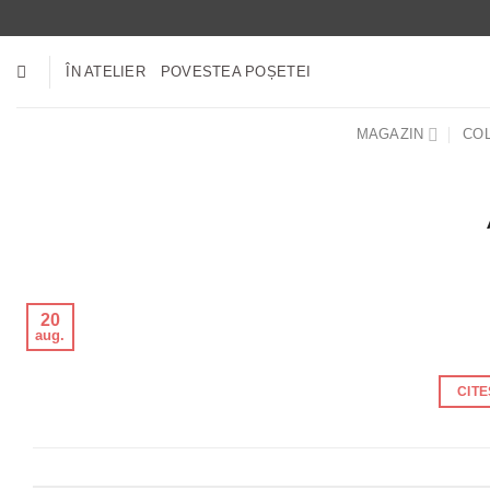
Skip
to
content
ÎN ATELIER
POVESTEA POȘETEI
MAGAZIN
COL
20
aug.
CIT