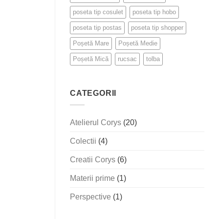
poseta tip cosulet
poseta tip hobo
poseta tip postas
poseta tip shopper
Poșetă Mare
Poșetă Medie
Poșetă Mică
rucsac
tolba
CATEGORII
Atelierul Corys
(20)
Colectii
(4)
Creatii Corys
(6)
Materii prime
(1)
Perspective
(1)