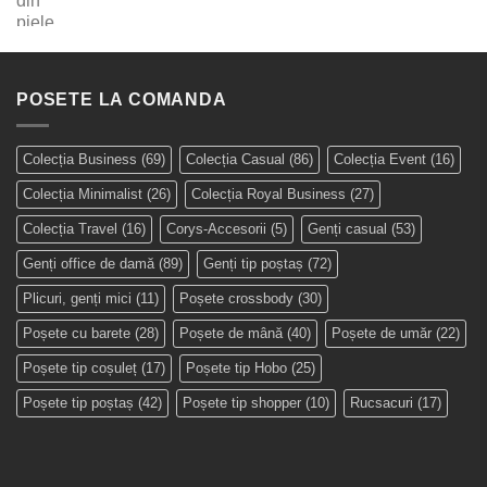
POSETE LA COMANDA
Colecția Business
(69)
Colecția Casual
(86)
Colecția Event
(16)
Colecția Minimalist
(26)
Colecția Royal Business
(27)
Colecția Travel
(16)
Corys-Accesorii
(5)
Genți casual
(53)
Genți office de damă
(89)
Genți tip poștaș
(72)
Plicuri, genți mici
(11)
Poșete crossbody
(30)
Poșete cu barete
(28)
Poșete de mână
(40)
Poșete de umăr
(22)
Poșete tip coșuleț
(17)
Poșete tip Hobo
(25)
Poșete tip poștaș
(42)
Poșete tip shopper
(10)
Rucsacuri
(17)