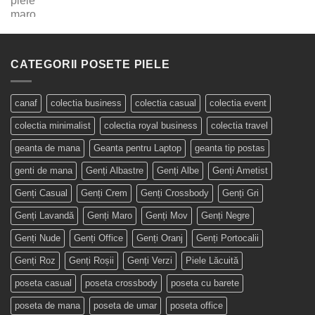
CATEGORII POSETE PIELE
canaf
colectia business
colectia casual
colectia event
colectia minimalist
colectia royal business
colectia travel
geanta de mana
Geanta pentru Laptop
geanta tip postas
genti de mana
Genți Albastre
Genți Albe
Genți Ametist
Genți Casual
Genți Crem
Genți Crossbody
Genți Gri
Genți Lavandă
Genți Maro
Genți Mov
Genți Negre
Genți Nude
Genți Office
Genți Oranj
Genți Portocalii
Genți Roz
Genți Roșii
Genți Verzi
Piele Lăcuită
poseta casual
poseta crossbody
poseta cu barete
poseta de mana
poseta de umar
poseta office