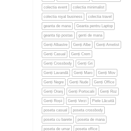
colectia event
colectia minimalist
colectia royal business
colectia travel
geanta de mana
Geanta pentru Laptop
geanta tip postas
genti de mana
Genți Albastre
Genți Albe
Genți Ametist
Genți Casual
Genți Crem
Genți Crossbody
Genți Gri
Genți Lavandă
Genți Maro
Genți Mov
Genți Negre
Genți Nude
Genți Office
Genți Oranj
Genți Portocalii
Genți Roz
Genți Roșii
Genți Verzi
Piele Lăcuită
poseta casual
poseta crossbody
poseta cu barete
poseta de mana
poseta de umar
poseta office