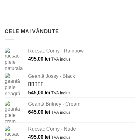
CELE MAI VÂNDUTE
Rucsac Corny - Rainbow
495,00
lei
TVA inclus
Geantă Jossy - Black
Evaluat la
545,00
lei
TVA inclus
5.00
din 5
Geantă Britney - Cream
645,00
lei
TVA inclus
Rucsac Corny - Nude
495,00
lei
TVA inclus