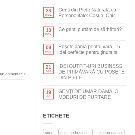
Genți din Piele Naturală cu
28
nov.
Personalitate: Casual Chic
Ce genți purtăm de sărbători?
10
nov.
Poșete damă pentru vară – 5
08
nov.
idei perfecte pentru ținuta ta
IDEI OUTFIT-URI BUSINESS
21
apr.
DE PRIMĂVARĂ CU POȘETE
un comentariu
DIN PIELE
GENȚI DE UMĂR DAMĂ- 3
19
ian.
MODURI DE PURTARE
ETICHETE
canaf
colectia business
colectia casual