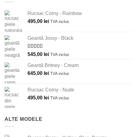
Rucsac Corny - Rainbow
495,00
lei
TVA inclus
Geantă Jossy - Black
Evaluat la
545,00
lei
TVA inclus
5.00
din 5
Geantă Britney - Cream
645,00
lei
TVA inclus
Rucsac Corny - Nude
495,00
lei
TVA inclus
ALTE MODELE