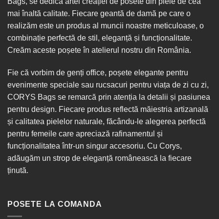
Bags, se dedică artei creației de posete din piele de cea
mai înaltă calitate. Fiecare geantă de damă pe care o
realizăm este un produs al muncii noastre meticuloase, o
combinație perfectă de stil, eleganță și funcționalitate.
Creăm aceste poșete în
atelierul nostru din România
.
Fie că vorbim de
genți office
, poșete elegante pentru
evenimente speciale sau
rucsacuri
pentru viața de zi cu zi,
CORYS Bags se remarcă prin atenția la detalii și pasiunea
pentru design. Fiecare produs reflectă măiestria artizanală
și calitatea pielelor naturale, făcându-le alegerea perfectă
pentru femeile care apreciază rafinamentul și
funcționalitatea într-un singur
accesoriu
. Cu Corys,
adăugăm un strop de eleganță românească la fiecare
ținută.
POSETE LA COMANDA