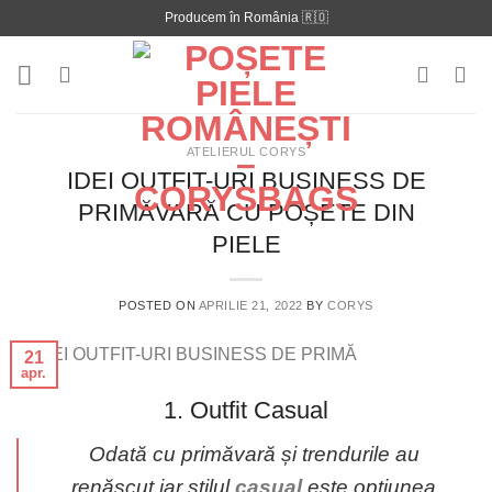
Skip
Producem în România 🇷🇴
to
content
ATELIERUL CORYS
IDEI OUTFIT-URI BUSINESS DE
PRIMĂVARĂ CU POȘETE DIN
PIELE
POSTED ON
APRILIE 21, 2022
BY
CORYS
21
apr.
1. Outfit Casual
Odată cu primăvară și trendurile au
renăscut iar stilul
casual
este opțiunea