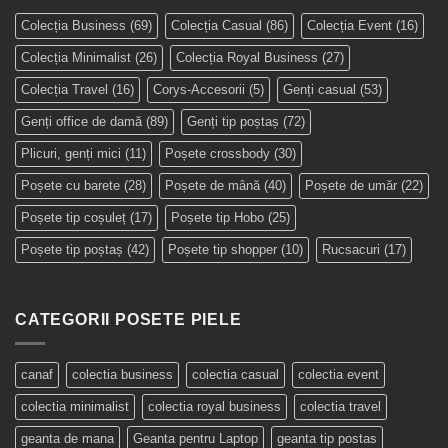
Colecția Business
(69)
Colecția Casual
(86)
Colecția Event
(16)
Colecția Minimalist
(26)
Colecția Royal Business
(27)
Colecția Travel
(16)
Corys-Accesorii
(5)
Genți casual
(53)
Genți office de damă
(89)
Genți tip poștaș
(72)
Plicuri, genți mici
(11)
Poșete crossbody
(30)
Poșete cu barete
(28)
Poșete de mână
(40)
Poșete de umăr
(22)
Poșete tip coșuleț
(17)
Poșete tip Hobo
(25)
Poșete tip poștaș
(42)
Poșete tip shopper
(10)
Rucsacuri
(17)
CATEGORII POSETE PIELE
canaf
colectia business
colectia casual
colectia event
colectia minimalist
colectia royal business
colectia travel
geanta de mana
Geanta pentru Laptop
geanta tip postas