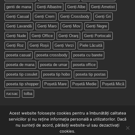
genti de mana
Genți Albastre
Genți Albe
Genți Ametist
Genți Casual
Genți Crem
Genți Crossbody
Genți Gri
Genți Lavandă
Genți Maro
Genți Mov
Genți Negre
Genți Nude
Genți Office
Genți Oranj
Genți Portocalii
Genți Roz
Genți Roșii
Genți Verzi
Piele Lăcuită
poseta casual
poseta crossbody
poseta cu barete
poseta de mana
poseta de umar
poseta office
poseta tip cosulet
poseta tip hobo
poseta tip postas
poseta tip shopper
Poșetă Mare
Poșetă Medie
Poșetă Mică
rucsac
tolba
Acest website folosește cookies pentru a îmbunătăți calitatea
serviciilor și nu reține informația personală a utilizatorilor. Dacă
nu sunteți de acord, părăsiți website-ul sau dezactivați
ÎN ATELIER
CUNOAȘTE-NE!
POVESTEA POȘETEI
cookies.
TERMENI SI CONDITII
POLITICA DE CONFIDENTIALITATE