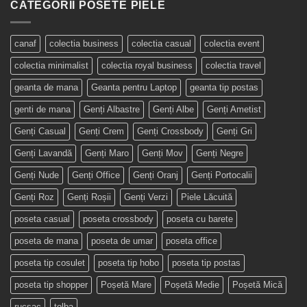
CATEGORII POSETE PIELE
canaf
colectia business
colectia casual
colectia event
colectia minimalist
colectia royal business
colectia travel
geanta de mana
Geanta pentru Laptop
geanta tip postas
genti de mana
Genți Albastre
Genți Albe
Genți Ametist
Genți Casual
Genți Crem
Genți Crossbody
Genți Gri
Genți Lavandă
Genți Maro
Genți Mov
Genți Negre
Genți Nude
Genți Office
Genți Oranj
Genți Portocalii
Genți Roz
Genți Roșii
Genți Verzi
Piele Lăcuită
poseta casual
poseta crossbody
poseta cu barete
poseta de mana
poseta de umar
poseta office
poseta tip cosulet
poseta tip hobo
poseta tip postas
poseta tip shopper
Poșetă Mare
Poșetă Medie
Poșetă Mică
rucsac
tolba