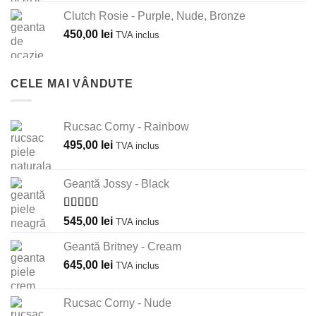
Clutch Rosie - Purple, Nude, Bronze
450,00
lei
TVA inclus
CELE MAI VÂNDUTE
Rucsac Corny - Rainbow
495,00
lei
TVA inclus
Geantă Jossy - Black
Evaluat la
545,00
lei
TVA inclus
5.00
din 5
Geantă Britney - Cream
645,00
lei
TVA inclus
Rucsac Corny - Nude