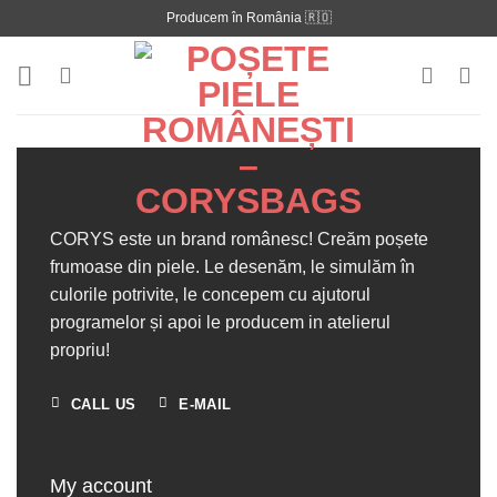
Skip
Producem în România 🇷🇴
to
content
CORYS
este un brand românesc! Creăm poșete
frumoase din piele. Le desenăm, le simulăm în
culorile potrivite, le concepem cu ajutorul
programelor și apoi le producem in atelierul
propriu!
CALL US
E-MAIL
My account