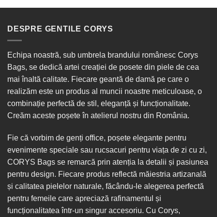
DESPRE GENTILE CORYS
Echipa noastră, sub umbrela brandului românesc Corys
Bags, se dedică artei creației de posete din piele de cea
mai înaltă calitate. Fiecare geantă de damă pe care o
realizăm este un produs al muncii noastre meticuloase, o
combinație perfectă de stil, eleganță și funcționalitate.
Creăm aceste poșete în
atelierul nostru din România
.
Fie că vorbim de
genți office
, poșete elegante pentru
evenimente speciale sau
rucsacuri
pentru viața de zi cu zi,
CORYS Bags se remarcă prin atenția la detalii și pasiunea
pentru design. Fiecare produs reflectă măiestria artizanală
și calitatea pielelor naturale, făcându-le alegerea perfectă
pentru femeile care apreciază rafinamentul și
funcționalitatea într-un singur
accesoriu
. Cu Corys,