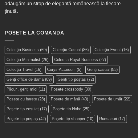
adăugăm un strop de eleganță românească la fiecare
ținută.
POSETE LA COMANDA
Colecția Business
(69)
Colecția Casual
(86)
Colecția Event
(16)
Colecția Minimalist
(26)
Colecția Royal Business
(27)
Colecția Travel
(16)
Corys-Accesorii
(5)
Genți casual
(53)
Genți office de damă
(89)
Genți tip poștaș
(72)
Plicuri, genți mici
(11)
Poșete crossbody
(30)
Poșete cu barete
(28)
Poșete de mână
(40)
Poșete de umăr
(22)
Poșete tip coșuleț
(17)
Poșete tip Hobo
(25)
Poșete tip poștaș
(42)
Poșete tip shopper
(10)
Rucsacuri
(17)