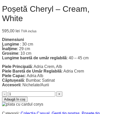
Poșetă Cheryl – Cream,
White
595,00
lei
TVA inclus
Dimensiuni
Lungime
: 30 cm
Înalțime
: 29 cm
Grosime
: 10 cm
Lungime baretă de umăr reglabilă
: 40 – 45 cm
Piele Principală
: Adria Crem, Alb
Piele Baretă de Umăr Reglabilă
: Adria Crem
Piele Capac
: Adria Alb
Căptușeală
: Bumbac Satinat
Accesorii
: Nichelate/Aurii
Cantitate
Poșetă
Adaugă în coș
Cheryl
-
Cream,
Categorii:
Colecția Casual
,
Genți tip poștaș
,
Poșete tip