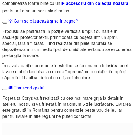
completează foarte bine cu un
▶️
accesoriu din colecția noastră
pentru a-i oferi un aer unic și rafinat.
💡 Cum se păstrează și se întreține?
Produsul se păstrează în poziție verticală umplut cu hârtie în
săculețul protector textil, primit odată cu poșeta într-un spațiu
special, fără a fi tasat. Fiind realizate din piele naturală se
depozitează într-un mediu lipsit de umiditate evitându-se expunerea
prelungită la soare.
În cazul apariției unor pete inestetice se recomandă folosirea unei
lavete moi și deschise la culoare împreună cu o soluție din apă și
săpun lichid aplicat delicat cu mișcari circulare.
🚚 Transport gratuit!
Poșeta ta Corys va fi realizată cu cea mai mare grijă la detalii în
atelierul nostru și va fi livrată în maximum 5 zile lucrătoare. Livrarea
este gratuită în România pentru comenzile peste 300 de lei, iar
pentru livrare în alte regiuni ne puteți contacta!