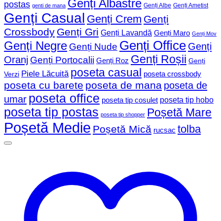
Genți Albastre
postas
Genți Albe
Genți Ametist
genti de mana
Genți Casual
Genți Crem
Genți
Crossbody
Genți Gri
Genți Lavandă
Genți Maro
Genți Mov
Genți Office
Genți Negre
Genți
Genți Nude
Genți Roșii
Oranj
Genți Portocalii
Genți Roz
Genți
poseta casual
Piele Lăcuită
poseta crossbody
Verzi
poseta cu barete
poseta de mana
poseta de
poseta office
umar
poseta tip hobo
poseta tip cosulet
poseta tip postas
Poșetă Mare
poseta tip shopper
Poșetă Medie
tolba
Poșetă Mică
rucsac