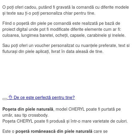
O poți oferi cadou, putând fi gravată la comandă cu diferite modele
și texte sau ți-o poți personaliza chiar pentru tine.
Fiind o poșetă din piele pe comandă este realizată pe bază de
proiect digital unde pot fi modificate diferite elemente cum ar fi:
culoarea, lungimea baretei, ocheții, capsele, carabinele și inelele.
Sau poți oferi un voucher personalizat cu nuanțele preferate, text si
fluturași din piele aplicați, livrat în data aleasă de tine.
👌 De ce este perfectă pentru tine?
Poșeta din piele naturală
, model CHERYL poate fi purtată pe
umăr, sau tip crossbody.
Poșeta CHERYL poate fi produsă și într-o mare varietate de culori.
Este o
poșetă românească din piele naturală
care se