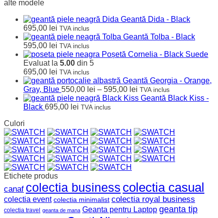
alte modele
Geantă Dida - Black
695,00
lei
TVA inclus
Geantă Tolba - Black
595,00
lei
TVA inclus
Poșetă Cornelia - Black Suede
Evaluat la
5.00
din 5
695,00
lei
TVA inclus
Geantă Georgia - Orange,
Interval
Gray, Blue
550,00
lei
–
595,00
lei
TVA inclus
de
Geantă Black Kiss -
prețuri:
Black
695,00
lei
TVA inclus
550,00 lei
Culori
până
la
595,00 lei
Etichete produs
colectia business
colectia casual
canaf
colectia event
colectia royal business
colectia minimalist
geanta tip
Geanta pentru Laptop
colectia travel
geanta de mana