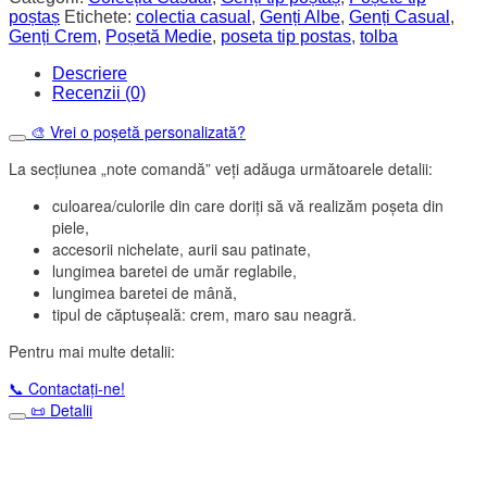
White
poștaș
Etichete:
colectia casual
,
Genți Albe
,
Genți Casual
,
Genți Crem
,
Poșetă Medie
,
poseta tip postas
,
tolba
Descriere
Recenzii (0)
🎨 Vrei o poșetă personalizată?
La secțiunea „note comandă” veți adăuga următoarele detalii:
culoarea/culorile din care doriți să vă realizăm poșeta din
piele,
accesorii nichelate, aurii sau patinate,
lungimea baretei de umăr reglabile,
lungimea baretei de mână,
tipul de căptușeală: crem, maro sau neagră.
Pentru mai multe detalii:
📞 Contactați-ne!
📜 Detalii