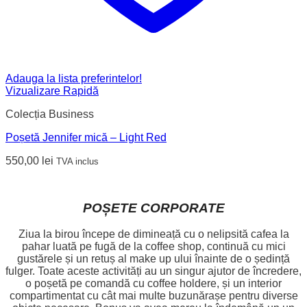
Adauga la lista preferintelor!
Vizualizare Rapidă
Colecția Business
Poșetă Jennifer mică – Light Red
550,00
lei
TVA inclus
POȘETE CORPORATE
Ziua la birou începe de dimineață cu o nelipsită cafea la
pahar luată pe fugă de la coffee shop, continuă cu mici
gustărele și un retuș al make up ului înainte de o ședință
fulger. Toate aceste activități au un singur ajutor de încredere,
o poșetă pe comandă cu coffee holdere, și un interior
compartimentat cu cât mai multe buzunărașe pentru diverse