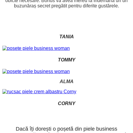
obicte necesare. Bonus va avea mereu la îndemână un un
buzunăraș secret pregătit pentru diferite gustărele.
TANIA
TOMMY
ALMA
CORNY
Dacă îți dorești o poșetă din piele business