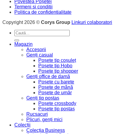
Povestea Poșetei
Termeni si conditii
Politica de confidentialitate
Copyright 2026 ©
Corys Group
Linkuri colaboratori
Caută
după:
Magazin
Accesorii
Genți casual
Poșete tip coșuleț
Poșete tip Hobo
Poșete tip shopper
Genți office de damă
Poșete cu barete
Poșete de mână
Poșete de umăr
Genți tip poștaș
Poșete crossbody
Poșete tip poștaș
Rucsacuri
Plicuri, genți mici
Colecții
Colecția Business