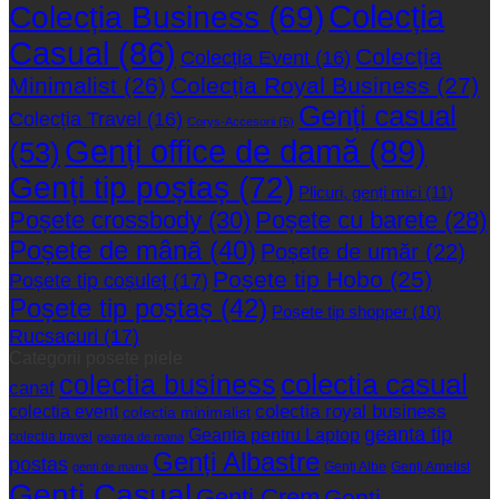
Colecția
Colecția Business
(69)
Casual
(86)
Colecția
Colecția Event
(16)
Minimalist
(26)
Colecția Royal Business
(27)
Genți casual
Colecția Travel
(16)
Corys-Accesorii
(5)
Genți office de damă
(89)
(53)
Genți tip poștaș
(72)
Plicuri, genți mici
(11)
Poșete crossbody
(30)
Poșete cu barete
(28)
Poșete de mână
(40)
Poșete de umăr
(22)
Poșete tip Hobo
(25)
Poșete tip coșuleț
(17)
Poșete tip poștaș
(42)
Poșete tip shopper
(10)
Rucsacuri
(17)
Categorii posete piele
colectia business
colectia casual
canaf
colectia event
colectia royal business
colectia minimalist
geanta tip
Geanta pentru Laptop
colectia travel
geanta de mana
Genți Albastre
postas
Genți Albe
Genți Ametist
genti de mana
Genți Casual
Genți Crem
Genți