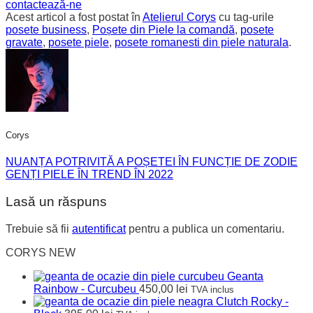
contactează-ne
Acest articol a fost postat în
Atelierul Corys
cu tag-urile
posete business
,
Poșete din Piele la comandă
,
posete
gravate
,
posete piele
,
posete romanesti din piele naturala
.
Corys
NUANȚA POTRIVITĂ A POȘETEI ÎN FUNCȚIE DE ZODIE
GENȚI PIELE ÎN TREND ÎN 2022
Lasă un răspuns
Trebuie să fii
autentificat
pentru a publica un comentariu.
CORYS NEW
Geanta
Rainbow - Curcubeu
450,00
lei
TVA inclus
Clutch Rocky -