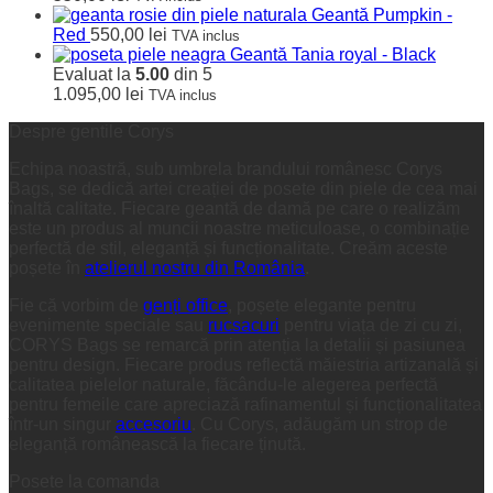
Geantă Pumpkin -
Red
550,00
lei
TVA inclus
Geantă Tania royal - Black
Evaluat la
5.00
din 5
1.095,00
lei
TVA inclus
Despre gentile Corys
Echipa noastră, sub umbrela brandului românesc Corys
Bags, se dedică artei creației de posete din piele de cea mai
înaltă calitate. Fiecare geantă de damă pe care o realizăm
este un produs al muncii noastre meticuloase, o combinație
perfectă de stil, eleganță și funcționalitate. Creăm aceste
poșete în
atelierul nostru din România
.
Fie că vorbim de
genți office
, poșete elegante pentru
evenimente speciale sau
rucsacuri
pentru viața de zi cu zi,
CORYS Bags se remarcă prin atenția la detalii și pasiunea
pentru design. Fiecare produs reflectă măiestria artizanală și
calitatea pielelor naturale, făcându-le alegerea perfectă
pentru femeile care apreciază rafinamentul și funcționalitatea
într-un singur
accesoriu
. Cu Corys, adăugăm un strop de
eleganță românească la fiecare ținută.
Posete la comanda