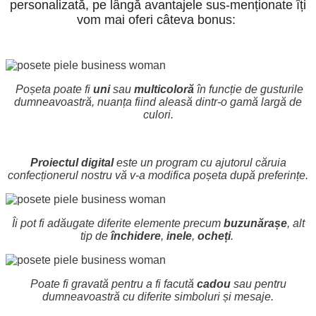
personalizată, pe lângă avantajele sus-menționate îți
vom mai oferi câteva bonus:
Poșeta poate fi
uni
sau
multicoloră
în funcție de gusturile
dumneavoastră, nuanța fiind aleasă dintr-o gamă largă de
culori.
Proiectul digital
este un program cu ajutorul căruia
confecționerul nostru vă v-a modifica poșeta după preferințe.
Îi pot fi adăugate diferite elemente precum
buzunărașe
, alt
tip de
închidere
,
inele
,
ocheți
.
Poate fi gravată pentru a fi facută
cadou
sau pentru
dumneavoastră cu diferite simboluri și mesaje.