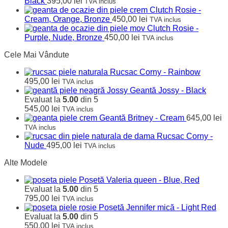
Black
395,00
lei
TVA inclus
Clutch Rosie -
Cream, Orange, Bronze
450,00
lei
TVA inclus
Clutch Rosie -
Purple, Nude, Bronze
450,00
lei
TVA inclus
Cele Mai Vândute
Rucsac Corny - Rainbow
495,00
lei
TVA inclus
Geantă Jossy - Black
Evaluat la
5.00
din 5
545,00
lei
TVA inclus
Geantă Britney - Cream
645,00
lei
TVA inclus
Rucsac Corny -
Nude
495,00
lei
TVA inclus
Alte Modele
Poșetă Valeria queen - Blue, Red
Evaluat la
5.00
din 5
795,00
lei
TVA inclus
Poșetă Jennifer mică - Light Red
Evaluat la
5.00
din 5
550,00
lei
TVA inclus