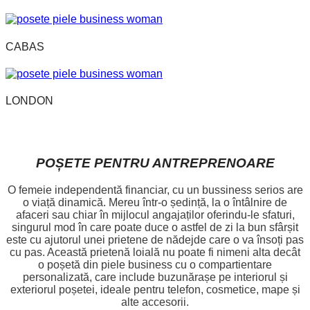
CABAS
LONDON
POȘETE PENTRU ANTREPRENOARE
O femeie independentă financiar, cu un bussiness serios are
o viață dinamică. Mereu într-o ședință, la o întâlnire de
afaceri sau chiar în mijlocul angajaților oferindu-le sfaturi,
singurul mod în care poate duce o astfel de zi la bun sfârșit
este cu ajutorul unei prietene de nădejde care o va însoți pas
cu pas. Această prietenă loială nu poate fi nimeni alta decât
o poșetă din piele business cu o compartientare
personalizată, care include buzunărașe pe interiorul și
exteriorul poșetei, ideale pentru telefon, cosmetice, mape și
alte accesorii.