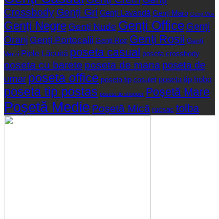
Crossbody
Genți Gri
Genți Lavandă
Genți Maro
Genți Mov
Genți Office
Genți Negre
Genți
Genți Nude
Genți Roșii
Oranj
Genți Portocalii
Genți Roz
Genți
poseta casual
Piele Lăcuită
poseta crossbody
Verzi
poseta cu barete
poseta de mana
poseta de
poseta office
umar
poseta tip hobo
poseta tip cosulet
poseta tip postas
Poșetă Mare
poseta tip shopper
Poșetă Medie
tolba
Poșetă Mică
rucsac