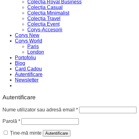
Colecția Royal Business
Colecția Casual
Colecția Minimalist
Colecția Travel
Colecția Event
Corys-Accesorii
Corys New
Corys World
Paris
London
Portofoliu
Blog
Card Cadou
Autentificare
Newsletter
Autentificare
Nume utilizator sau adresă email
*
Parolă
*
Ține-mă minte
Autentificare