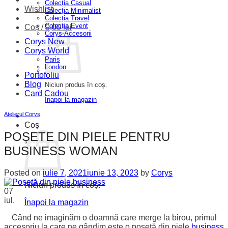
Colecția Casual
Wishlist
Colecția Minimalist
Colecția Travel
Colecția Event
Coș /
0,00
lei
Corys-Accesorii
Corys New
Corys World
Paris
London
Portofoliu
Blog
Niciun produs în coș.
Card Cadou
Înapoi la magazin
Atelierul Corys
Coș
POȘETE DIN PIELE PENTRU
BUSINESS WOMAN
Posted on
iulie 7, 2021
iunie 13, 2023
by
Corys
Niciun produs în coș.
07
iul.
Înapoi la magazin
Când ne imaginăm o doamnă care merge la birou, primul
accesoriu la care ne gândim este o poșetă din piele
business