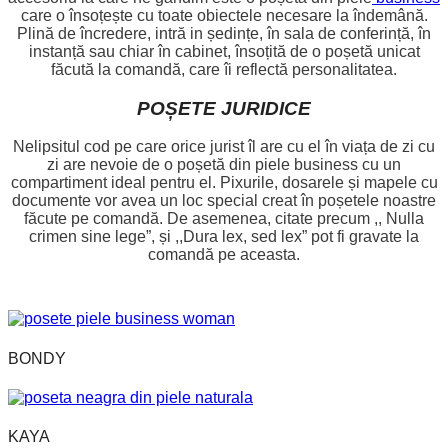
care o însoțește cu toate obiectele necesare la îndemână.
Plină de încredere, intră in ședințe, în sala de conferință, în
instanță sau chiar în cabinet, însoțită de o poșetă unicat
făcută la comandă, care îi reflectă personalitatea.
POȘETE JURIDICE
Nelipsitul cod pe care orice jurist îl are cu el în viața de zi cu
zi are nevoie de o poșetă din piele business cu un
compartiment ideal pentru el. Pixurile, dosarele și mapele cu
documente vor avea un loc special creat în poșetele noastre
făcute pe comandă. De asemenea, citate precum ,, Nulla
crimen sine lege”, și ,,Dura lex, sed lex” pot fi gravate la
comandă pe aceasta.
BONDY
KAYA