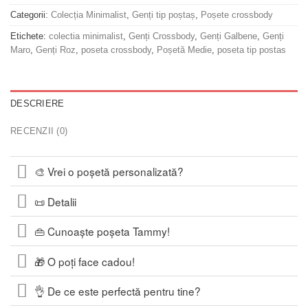
Categorii:
Colecția Minimalist
,
Genți tip poștaș
,
Poșete crossbody
Etichete:
colectia minimalist
,
Genți Crossbody
,
Genți Galbene
,
Genți
Maro
,
Genți Roz
,
poseta crossbody
,
Poșetă Medie
,
poseta tip postas
DESCRIERE
RECENZII (0)
🎨 Vrei o poșetă personalizată?
📜 Detalii
👜 Cunoaște poșeta Tammy!
🎁 O poți face cadou!
👌 De ce este perfectă pentru tine?