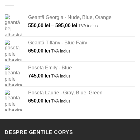
Geantă Georgia - Nude, Blue, Orange
Interval
550,00
lei
–
595,00
lei
TVA inclus
de
prețuri:
Geantă Tiffany - Blue Fairy
550,00 lei
650,00
lei
TVA inclus
până
la
595,00 lei
Poseta Emily - Blue
745,00
lei
TVA inclus
Poșetă Laurie - Gray, Blue, Green
650,00
lei
TVA inclus
DESPRE GENTILE CORYS