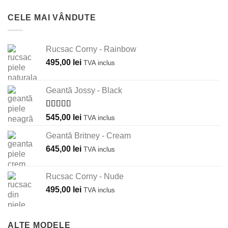
CELE MAI VÂNDUTE
Rucsac Corny - Rainbow
495,00
lei
TVA inclus
Geantă Jossy - Black
Evaluat la
545,00
lei
TVA inclus
5.00
din 5
Geantă Britney - Cream
645,00
lei
TVA inclus
Rucsac Corny - Nude
495,00
lei
TVA inclus
ALTE MODELE