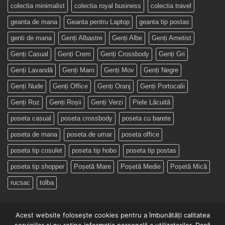
colectia minimalist
colectia royal business
colectia travel
geanta de mana
Geanta pentru Laptop
geanta tip postas
genti de mana
Genți Albastre
Genți Albe
Genți Ametist
Genți Casual
Genți Crem
Genți Crossbody
Genți Gri
Genți Lavandă
Genți Maro
Genți Mov
Genți Negre
Genți Nude
Genți Office
Genți Oranj
Genți Portocalii
Genți Roz
Genți Roșii
Genți Verzi
Piele Lăcuită
poseta casual
poseta crossbody
poseta cu barete
poseta de mana
poseta de umar
poseta office
poseta tip cosulet
poseta tip hobo
poseta tip postas
poseta tip shopper
Poșetă Mare
Poșetă Medie
Poșetă Mică
rucsac
tolba
Acest website folosește cookies pentru a îmbunătăți calitatea
serviciilor și nu reține informația personală a utilizatorilor. Dacă