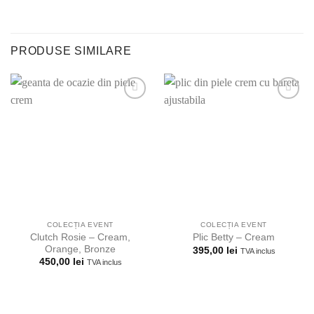
PRODUSE SIMILARE
Adauga la
Adauga la
lista
lista
preferintelor!
preferintelor!
COLECȚIA EVENT
COLECȚIA EVENT
Clutch Rosie – Cream,
Plic Betty – Cream
Orange, Bronze
395,00
lei
TVA inclus
450,00
lei
TVA inclus