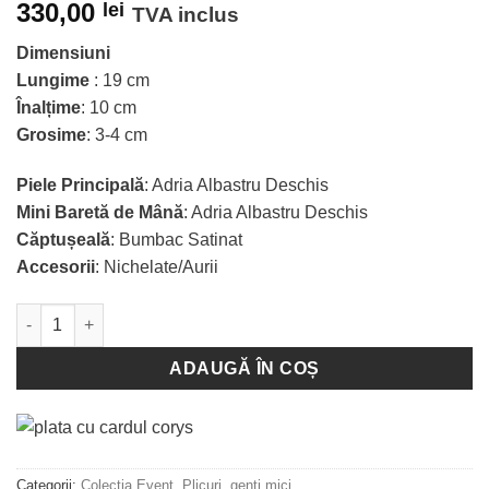
330,00
lei
TVA inclus
Dimensiuni
Lungime
: 19 cm
Înalțime
: 10 cm
Grosime
: 3-4 cm
Piele Principală
: Adria Albastru Deschis
Mini Baretă de Mână
: Adria Albastru Deschis
Căptușeală
: Bumbac Satinat
Accesorii
: Nichelate/Aurii
Cantitate Plic - portofel Megan - Light Blue
ADAUGĂ ÎN COȘ
Categorii:
Colecția Event
,
Plicuri, genți mici