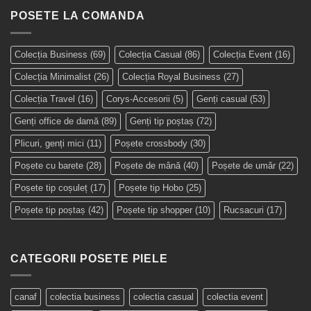
POSETE LA COMANDA
Colecția Business
(69)
Colecția Casual
(86)
Colecția Event
(16)
Colecția Minimalist
(26)
Colecția Royal Business
(27)
Colecția Travel
(16)
Corys-Accesorii
(5)
Genți casual
(53)
Genți office de damă
(89)
Genți tip poștaș
(72)
Plicuri, genți mici
(11)
Poșete crossbody
(30)
Poșete cu barete
(28)
Poșete de mână
(40)
Poșete de umăr
(22)
Poșete tip coșuleț
(17)
Poșete tip Hobo
(25)
Poșete tip poștaș
(42)
Poșete tip shopper
(10)
Rucsacuri
(17)
CATEGORII POSETE PIELE
canaf
colectia business
colectia casual
colectia event