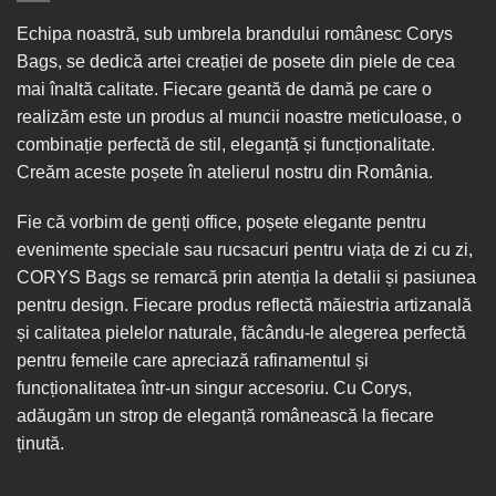
Echipa noastră, sub umbrela brandului românesc Corys
Bags, se dedică artei creației de posete din piele de cea
mai înaltă calitate. Fiecare geantă de damă pe care o
realizăm este un produs al muncii noastre meticuloase, o
combinație perfectă de stil, eleganță și funcționalitate.
Creăm aceste poșete în
atelierul nostru din România
.
Fie că vorbim de
genți office
, poșete elegante pentru
evenimente speciale sau
rucsacuri
pentru viața de zi cu zi,
CORYS Bags se remarcă prin atenția la detalii și pasiunea
pentru design. Fiecare produs reflectă măiestria artizanală
și calitatea pielelor naturale, făcându-le alegerea perfectă
pentru femeile care apreciază rafinamentul și
funcționalitatea într-un singur
accesoriu
. Cu Corys,
adăugăm un strop de eleganță românească la fiecare
ținută.