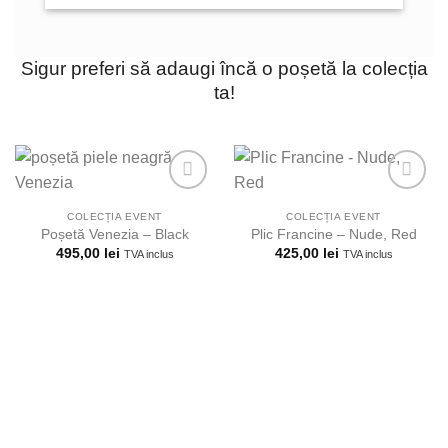
Sigur preferi să adaugi încă o poșetă la colecția
ta!
COLECȚIA EVENT
COLECȚIA EVENT
Poșetă Venezia – Black
Plic Francine – Nude, Red
Adauga la
Adauga la
495,00
lei
425,00
lei
TVA inclus
TVA inclus
lista
lista
preferintelor!
preferintelor!