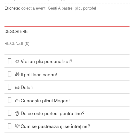
Etichete:
colectia event
,
Genți Albastre
,
plic
,
portofel
DESCRIERE
RECENZII (0)
🎨 Vrei un plic personalizat?
🎁 Îl poți face cadou!
📜 Detalii
👜 Cunoaște plicul Megan!
👌 De ce este perfect pentru tine?
💡 Cum se păstrează și se întreține?