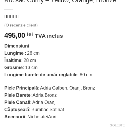
Rucsac Corny – Yellow, Orange, Bronze
Evaluat la
(O recenzie client)
5.00
din 5
pe baza unei
495,00
lei
TVA inclus
singure
evaluări
Dimensiuni
Lungime
: 26 cm
Înalțime
: 28 cm
Grosime
: 13 cm
Lungime barete de umăr reglabile
: 80 cm
Piele Principală
: Adria Galben, Oranj, Bronz
Piele Barete
: Adria Bronz
Piele Canafi
: Adria Oranj
Căptușeală
: Bumbac Satinat
Accesorii
: Nichelate/Aurii
GOLEȘTE