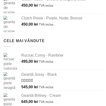
450,00
lei
TVA inclus
Clutch Rosie - Purple, Nude, Bronze
450,00
lei
TVA inclus
CELE MAI VÂNDUTE
Rucsac Corny - Rainbow
495,00
lei
TVA inclus
Geantă Jossy - Black
Evaluat la
545,00
lei
TVA inclus
5.00
din 5
Geantă Britney - Cream
645,00
lei
TVA inclus