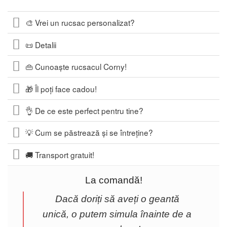
🎨 Vrei un rucsac personalizat?
📜 Detalii
👜 Cunoaște rucsacul Corny!
🎁 Îl poți face cadou!
👌 De ce este perfect pentru tine?
💡 Cum se păstrează și se întreține?
🚚 Transport gratuit!
La comandă!
Dacă doriți să aveți o geantă
unică, o putem simula înainte de a