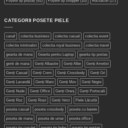
Poșete tip poștaș
(42)
Poșete tip shopper
(10)
Rucsacuri
(17)
CATEGORII POSETE PIELE
canaf
colectia business
colectia casual
colectia event
colectia minimalist
colectia royal business
colectia travel
geanta de mana
Geanta pentru Laptop
geanta tip postas
genti de mana
Genți Albastre
Genți Albe
Genți Ametist
Genți Casual
Genți Crem
Genți Crossbody
Genți Gri
Genți Lavandă
Genți Maro
Genți Mov
Genți Negre
Genți Nude
Genți Office
Genți Oranj
Genți Portocalii
Genți Roz
Genți Roșii
Genți Verzi
Piele Lăcuită
poseta casual
poseta crossbody
poseta cu barete
poseta de mana
poseta de umar
poseta office
poseta tip cosulet
poseta tip hobo
poseta tip postas