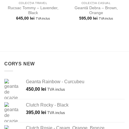
COLECȚIA TRAVEL
COLECȚIA CASUAL
Rucsac Tommy – Lavender,
Geantă Debra – Brown,
Black
Orange
645,00
lei
595,00
lei
TVA inclus
TVA inclus
CORYS NEW
Geanta Rainbow - Curcubeu
450,00
lei
TVA inclus
Clutch Rocky - Black
395,00
lei
TVA inclus
Clutch Rosie - Cream, Orange, Bronze