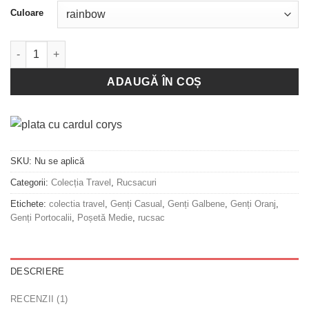
Culoare
Cantitate Rucsac Corny - Yellow, Orange, Bronze
ADAUGĂ ÎN COȘ
SKU:
Nu se aplică
Categorii:
Colecția Travel
,
Rucsacuri
Etichete:
colectia travel
,
Genți Casual
,
Genți Galbene
,
Genți Oranj
,
Genți Portocalii
,
Poșetă Medie
,
rucsac
DESCRIERE
RECENZII (1)