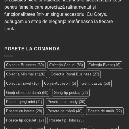
pentru femeile care apreciază rafinamentul și
funcționalitatea într-un singur
accesoriu
. Cu Corys,
adăugăm un strop de eleganță românească la fiecare
ținută.
POSETE LA COMANDA
Colecția Business
(69)
Colecția Casual
(86)
Colecția Event
(16)
Colecția Minimalist
(26)
Colecția Royal Business
(27)
Colecția Travel
(16)
Corys-Accesorii
(5)
Genți casual
(53)
Genți office de damă
(89)
Genți tip poștaș
(72)
Plicuri, genți mici
(11)
Poșete crossbody
(30)
Poșete cu barete
(28)
Poșete de mână
(40)
Poșete de umăr
(22)
Poșete tip coșuleț
(17)
Poșete tip Hobo
(25)