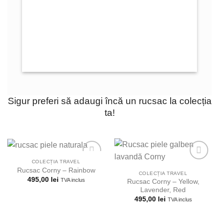
Sigur preferi să adaugi încă un rucsac la colecția
ta!
COLECȚIA TRAVEL
Rucsac Corny – Rainbow
COLECȚIA TRAVEL
495,00
lei
TVA inclus
Rucsac Corny – Yellow,
Adauga la
Adauga la
Lavender, Red
lista
lista
495,00
lei
TVA inclus
preferintelor!
preferintelor!