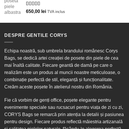
Evaluat la
650,00
lei
TVA inclus
5.00
din 5
DESPRE GENTILE CORYS
Echipa noastră, sub umbrela brandului românesc Corys
Bags, se dedică artei creației de posete din piele de cea
mai înaltă calitate. Fiecare geantă de damă pe care o
realizăm este un produs al muncii noastre meticuloase, o
combinație perfectă de stil, eleganță și funcționalitate.
Creăm aceste poșete în
atelierul nostru din România
.
Fie că vorbim de
genți office
, poșete elegante pentru
evenimente speciale sau
rucsacuri
pentru viața de zi cu zi,
CORYS Bags se remarcă prin atenția la detalii și pasiunea
pentru design. Fiecare produs reflectă măiestria artizanală
și calitatea pielelor naturale, făcându-le alegerea perfectă