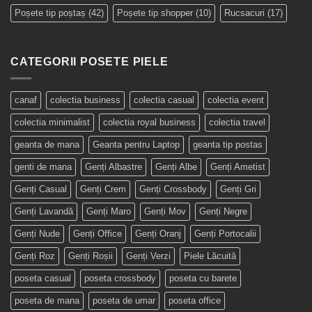
Poșete tip poștaș
(42)
Poșete tip shopper
(10)
Rucsacuri
(17)
CATEGORII POSETE PIELE
canaf
colectia business
colectia casual
colectia event
colectia minimalist
colectia royal business
colectia travel
geanta de mana
Geanta pentru Laptop
geanta tip postas
genti de mana
Genți Albastre
Genți Albe
Genți Ametist
Genți Casual
Genți Crem
Genți Crossbody
Genți Gri
Genți Lavandă
Genți Maro
Genți Mov
Genți Negre
Genți Nude
Genți Office
Genți Oranj
Genți Portocalii
Genți Roz
Genți Roșii
Genți Verzi
Piele Lăcuită
poseta casual
poseta crossbody
poseta cu barete
poseta de mana
poseta de umar
poseta office