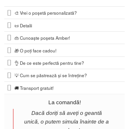
🎨 Vrei o poșetă personalizată?
📜 Detalii
👜 Cunoaște poșeta Amber!
🎁 O poți face cadou!
👌 De ce este perfectă pentru tine?
💡 Cum se păstrează și se întreține?
🚚 Transport gratuit!
La comandă!
Dacă doriți să aveți o geantă
unică, o putem simula înainte de a