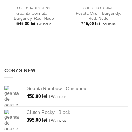
COLECȚIA BUSINESS
COLECȚIA CASUAL
Geantă Corinuta –
Poșetă Cris – Burgundy,
Burgundy, Red, Nude
Red, Nude
545,00
lei
745,00
lei
TVA inclus
TVA inclus
CORYS NEW
Geanta Rainbow - Curcubeu
450,00
lei
TVA inclus
Clutch Rocky - Black
395,00
lei
TVA inclus