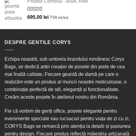
Poșetă Cornelia - Blue, Red
Evaluat la
695,00
lei
TVA inclus
5.00
din 5
DESPRE GENTILE CORYS
Echipa noastră, sub umbrela brandului românesc Corys
Bags, se dedică artei creației de posete din piele de cea
mai înaltă calitate. Fiecare geantă de damă pe care o
realizăm este un produs al muncii noastre meticuloase, o
combinație perfectă de stil, eleganță și funcționalitate.
Creăm aceste poșete în
atelierul nostru din România
.
Fie că vorbim de
genți office
, poșete elegante pentru
evenimente speciale sau
rucsacuri
pentru viața de zi cu zi,
CORYS Bags se remarcă prin atenția la detalii și pasiunea
pentru design. Fiecare produs reflectă măiestria artizanală