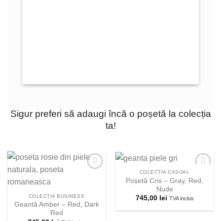
Sigur preferi să adaugi încă o poșetă la colecția
ta!
COLECȚIA CASUAL
Poșetă Cris – Gray, Red,
Nude
Adauga la
Adauga la
COLECȚIA BUSINESS
745,00
lei
TVA inclus
lista
lista
Geantă Amber – Red, Dark
preferintelor!
preferintelor!
Red