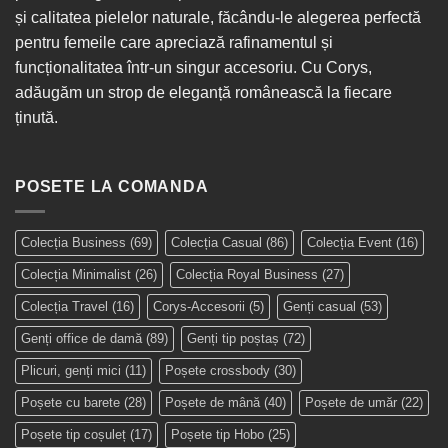
și calitatea pielelor naturale, făcându-le alegerea perfectă
pentru femeile care apreciază rafinamentul și
funcționalitatea într-un singur
accesoriu
. Cu Corys,
adăugăm un strop de eleganță românească la fiecare
ținută.
POSETE LA COMANDA
Colecția Business
(69)
Colecția Casual
(86)
Colecția Event
(16)
Colecția Minimalist
(26)
Colecția Royal Business
(27)
Colecția Travel
(16)
Corys-Accesorii
(5)
Genți casual
(53)
Genți office de damă
(89)
Genți tip poștaș
(72)
Plicuri, genți mici
(11)
Poșete crossbody
(30)
Poșete cu barete
(28)
Poșete de mână
(40)
Poșete de umăr
(22)
Poșete tip coșuleț
(17)
Poșete tip Hobo
(25)