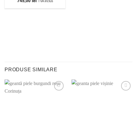
745,00
lei
TVA inclus
PRODUSE SIMILARE
Adauga la
Adauga la
lista
lista
preferintelor!
preferintelor!