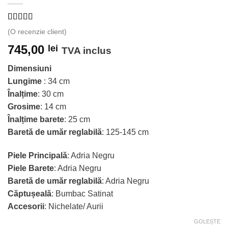
Evaluat la
(O recenzie client)
5.00
din 5
pe baza unei
745,00
lei
TVA inclus
singure
evaluări
Dimensiuni
Lungime
: 34 cm
Înalțime
: 30 cm
Grosime
: 14 cm
Înalțime barete
: 25 cm
Baretă de umăr reglabilă
: 125-145 cm
Piele Principală
: Adria Negru
Piele Barete
: Adria Negru
Baretă de umăr reglabilă
: Adria Negru
Căptușeală
: Bumbac Satinat
Accesorii
: Nichelate/ Aurii
GOLEȘTE