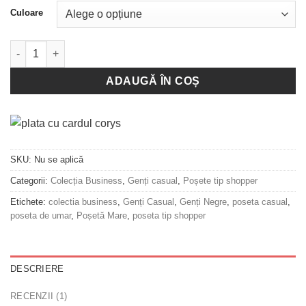
Culoare
Cantitate Geantă Amber - Black
ADAUGĂ ÎN COȘ
SKU:
Nu se aplică
Categorii:
Colecția Business
,
Genți casual
,
Poșete tip shopper
Etichete:
colectia business
,
Genți Casual
,
Genți Negre
,
poseta casual
,
poseta de umar
,
Poșetă Mare
,
poseta tip shopper
DESCRIERE
RECENZII (1)