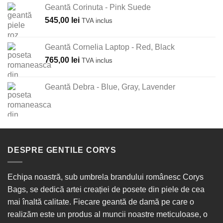
Geantă Corinuta - Pink Suede
545,00
lei
TVA inclus
Geantă Cornelia Laptop - Red, Black
765,00
lei
TVA inclus
Geantă Debra - Blue, Gray, Lavender
DESPRE GENTILE CORYS
Echipa noastră, sub umbrela brandului românesc Corys
Bags, se dedică artei creației de posete din piele de cea
mai înaltă calitate. Fiecare geantă de damă pe care o
realizăm este un produs al muncii noastre meticuloase, o