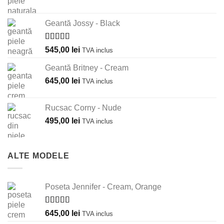
Geantă Jossy - Black
Evaluat la
545,00
lei
TVA inclus
5.00
din 5
Geantă Britney - Cream
645,00
lei
TVA inclus
Rucsac Corny - Nude
495,00
lei
TVA inclus
ALTE MODELE
Poseta Jennifer - Cream, Orange
Evaluat la
645,00
lei
TVA inclus
5.00
din 5