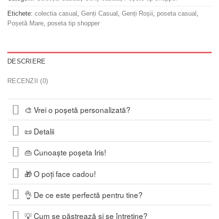
Etichete:
colectia casual
,
Genți Casual
,
Genți Roșii
,
poseta casual
,
Poșetă Mare
,
poseta tip shopper
DESCRIERE
RECENZII (0)
🎨 Vrei o poșetă personalizată?
📜 Detalii
👜 Cunoaște poșeta Iris!
🎁 O poți face cadou!
👌 De ce este perfectă pentru tine?
💡 Cum se păstrează și se întreține?