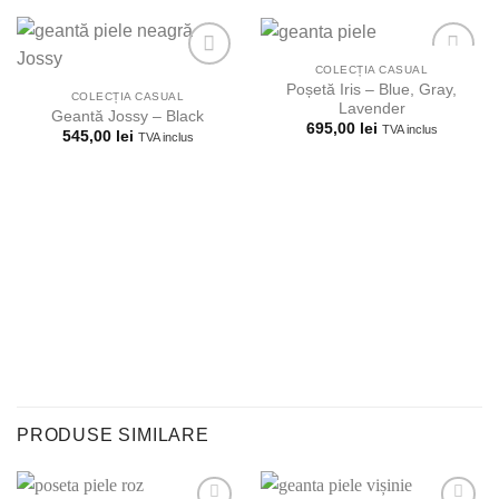
COLECȚIA CASUAL
Poșetă Iris – Blue, Gray,
COLECȚIA CASUAL
Lavender
Geantă Jossy – Black
Adauga la
Adauga la
695,00
lei
TVA inclus
545,00
lei
TVA inclus
lista
lista
preferintelor!
preferintelor!
PRODUSE SIMILARE