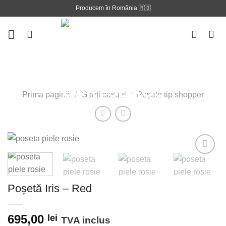
Skip
Producem în România 🇷🇴
to
content
Prima pagină
/
Genți casual
/
Poșete tip shopper
Adauga la
Poșetă Iris – Red
lista
preferintelor!
695,00
lei
TVA inclus