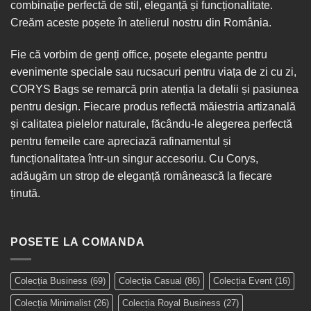
combinație perfectă de stil, eleganță și funcționalitate.
Creăm aceste poșete în
atelierul nostru din România
.
Fie că vorbim de
genți office
, poșete elegante pentru
evenimente speciale sau
rucsacuri
pentru viața de zi cu zi,
CORYS Bags se remarcă prin atenția la detalii și pasiunea
pentru design. Fiecare produs reflectă măiestria artizanală
și calitatea pielelor naturale, făcându-le alegerea perfectă
pentru femeile care apreciază rafinamentul și
funcționalitatea într-un singur
accesoriu
. Cu Corys,
adăugăm un strop de eleganță românească la fiecare
ținută.
POSETE LA COMANDA
Colecția Business
(69)
Colecția Casual
(86)
Colecția Event
(16)
Colecția Minimalist
(26)
Colecția Royal Business
(27)