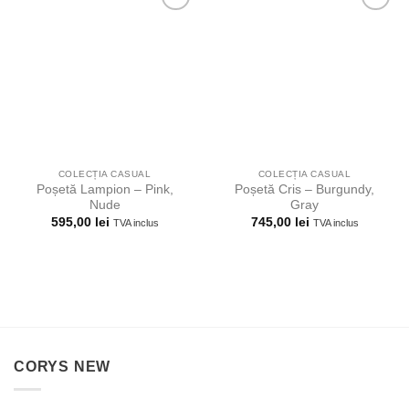
Adauga la
Adauga la
lista
lista
preferintelor!
preferintelor!
COLECȚIA CASUAL
COLECȚIA CASUAL
Poșetă Lampion – Pink,
Poșetă Cris – Burgundy,
Nude
Gray
595,00
lei
745,00
lei
TVA inclus
TVA inclus
CORYS NEW