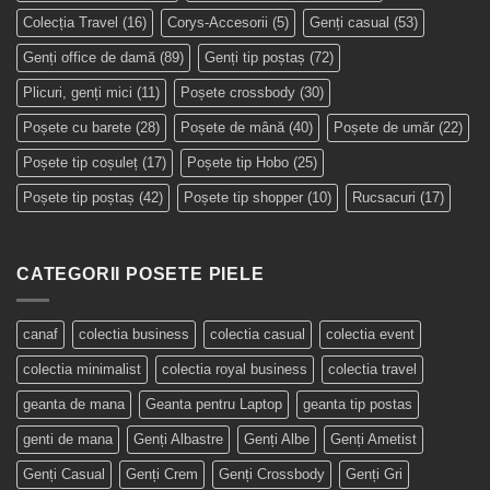
Colecția Travel
(16)
Corys-Accesorii
(5)
Genți casual
(53)
Genți office de damă
(89)
Genți tip poștaș
(72)
Plicuri, genți mici
(11)
Poșete crossbody
(30)
Poșete cu barete
(28)
Poșete de mână
(40)
Poșete de umăr
(22)
Poșete tip coșuleț
(17)
Poșete tip Hobo
(25)
Poșete tip poștaș
(42)
Poșete tip shopper
(10)
Rucsacuri
(17)
CATEGORII POSETE PIELE
canaf
colectia business
colectia casual
colectia event
colectia minimalist
colectia royal business
colectia travel
geanta de mana
Geanta pentru Laptop
geanta tip postas
genti de mana
Genți Albastre
Genți Albe
Genți Ametist
Genți Casual
Genți Crem
Genți Crossbody
Genți Gri