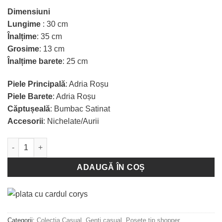
Dimensiuni
Lungime
: 30 cm
Înalțime
: 35 cm
Grosime
: 13 cm
Înalțime barete
: 25 cm
Piele Principală
: Adria Roșu
Piele Barete
: Adria Roșu
Căptușeală
: Bumbac Satinat
Accesorii
: Nichelate/Aurii
Cantitate Poșetă Iris - Red
ADAUGĂ ÎN COȘ
Categorii:
Colecția Casual
,
Genți casual
,
Poșete tip shopper