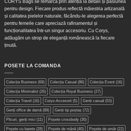
CORYS Bags se remarcă prin atenția la detalii și pasiunea
pentru design. Fiecare produs reflectă măiestria artizanală
și calitatea pielelor naturale, făcându-le alegerea perfectă
pentru femeile care apreciază rafinamentul și
funcționalitatea într-un singur
accesoriu
. Cu Corys,
adăugăm un strop de eleganță românească la fiecare
ținută.
POSETE LA COMANDA
Colecția Business
(69)
Colecția Casual
(86)
Colecția Event
(16)
Colecția Minimalist
(26)
Colecția Royal Business
(27)
Colecția Travel
(16)
Corys-Accesorii
(5)
Genți casual
(53)
Genți office de damă
(89)
Genți tip poștaș
(72)
Plicuri, genți mici
(11)
Poșete crossbody
(30)
Poșete cu barete
(28)
Poșete de mână
(40)
Poșete de umăr
(22)