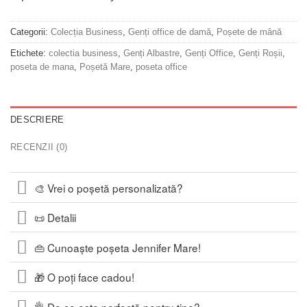
Categorii:
Colecția Business
,
Genți office de damă
,
Poșete de mână
Etichete:
colectia business
,
Genți Albastre
,
Genți Office
,
Genți Roșii
,
poseta de mana
,
Poșetă Mare
,
poseta office
DESCRIERE
RECENZII (0)
🎨 Vrei o poșetă personalizată?
📜 Detalii
👜 Cunoaște poșeta Jennifer Mare!
🎁 O poți face cadou!
👌 De ce este perfectă pentru tine?