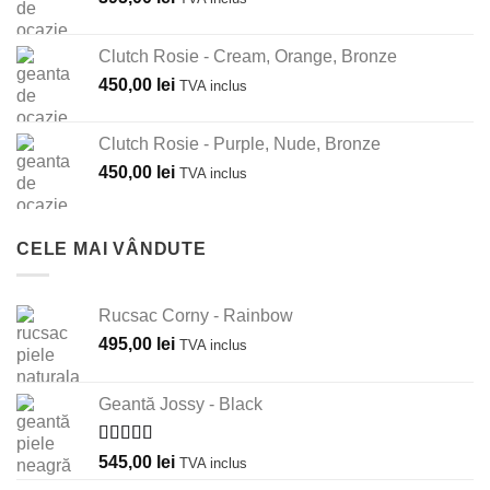
Clutch Rosie - Cream, Orange, Bronze
450,00
lei
TVA inclus
Clutch Rosie - Purple, Nude, Bronze
450,00
lei
TVA inclus
CELE MAI VÂNDUTE
Rucsac Corny - Rainbow
495,00
lei
TVA inclus
Geantă Jossy - Black
Evaluat la
545,00
lei
TVA inclus
5.00
din 5