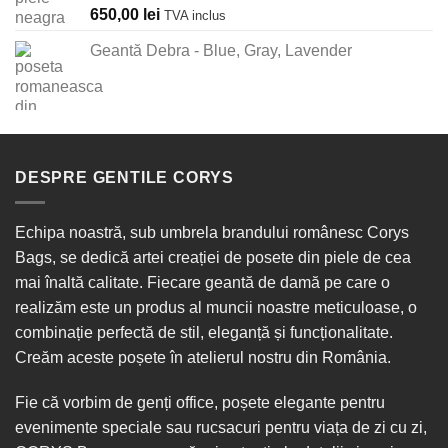
Evaluat la
650,00
lei
TVA inclus
5.00
din 5
Geantă Debra - Blue, Gray, Lavender
DESPRE GENTILE CORYS
Echipa noastră, sub umbrela brandului românesc Corys
Bags, se dedică artei creației de posete din piele de cea
mai înaltă calitate. Fiecare geantă de damă pe care o
realizăm este un produs al muncii noastre meticuloase, o
combinație perfectă de stil, eleganță și funcționalitate.
Creăm aceste poșete în
atelierul nostru din România
.
Fie că vorbim de
genți office
, poșete elegante pentru
evenimente speciale sau
rucsacuri
pentru viața de zi cu zi,