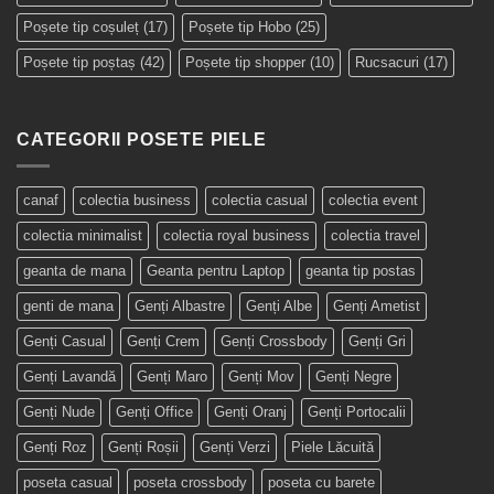
Poșete tip coșuleț
(17)
Poșete tip Hobo
(25)
Poșete tip poștaș
(42)
Poșete tip shopper
(10)
Rucsacuri
(17)
CATEGORII POSETE PIELE
canaf
colectia business
colectia casual
colectia event
colectia minimalist
colectia royal business
colectia travel
geanta de mana
Geanta pentru Laptop
geanta tip postas
genti de mana
Genți Albastre
Genți Albe
Genți Ametist
Genți Casual
Genți Crem
Genți Crossbody
Genți Gri
Genți Lavandă
Genți Maro
Genți Mov
Genți Negre
Genți Nude
Genți Office
Genți Oranj
Genți Portocalii
Genți Roz
Genți Roșii
Genți Verzi
Piele Lăcuită
poseta casual
poseta crossbody
poseta cu barete