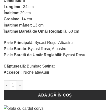
Dimensiuni
Lungime
: 34 cm
Înalțime
: 29 cm
Grosime
: 14 cm
Înalțime mâner
: 13 cm
Înalțime Baretă de Umăr Reglabilă
: 60 cm
Piele Principală
: Bycast Roșu, Albastru
Piele Barete
: Bycast Roșu, Albastru
Piele Baretă de Umăr Reglabilă
: Bycast Roșu
Căptușeală
: Bumbac Satinat
Accesorii
: Nichelate/Aurii
Cantitate Poșetă Jennifer - Red, Blue
ADAUGĂ ÎN COȘ