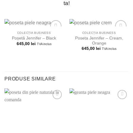
ta!
COLECȚIA BUSINESS
COLECȚIA BUSINESS
Poseta Jennifer – Cream,
Poșetă Jennifer – Black
Orange
645,00
lei
TVA inclus
Adauga la
Adauga la
645,00
lei
TVA inclus
lista
lista
preferintelor!
preferintelor!
PRODUSE SIMILARE
Adauga la
Adauga la
lista
lista
preferintelor!
preferintelor!