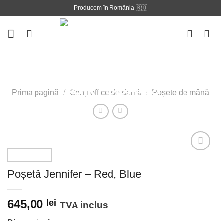
Skip
Producem în România 🇷🇴
to
content
Prima pagină
/
Genți office de damă
/
Poșete de mână
Poșetă Jennifer – Red, Blue
Adauga la
lista
preferintelor!
645,00
lei
TVA inclus