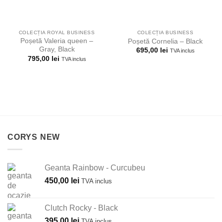
COLECȚIA ROYAL BUSINESS
COLECȚIA BUSINESS
Poșetă Valeria queen –
Poșetă Cornelia – Black
Gray, Black
695,00
lei
TVA inclus
795,00
lei
TVA inclus
CORYS NEW
Geanta Rainbow - Curcubeu
450,00
lei
TVA inclus
Clutch Rocky - Black
395,00
lei
TVA inclus