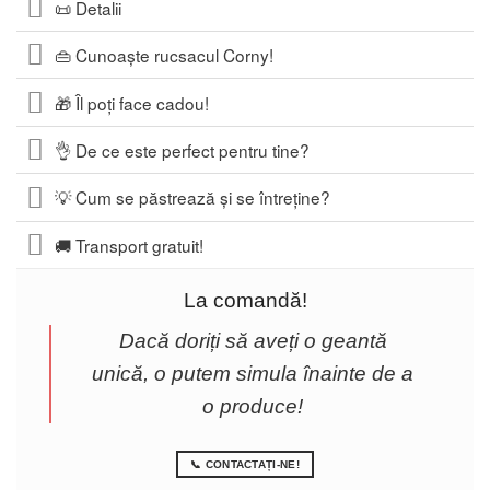
📜 Detalii
👜 Cunoaște rucsacul Corny!
🎁 Îl poți face cadou!
👌 De ce este perfect pentru tine?
💡 Cum se păstrează și se întreține?
🚚 Transport gratuit!
La comandă!
Dacă doriți să aveți o geantă
unică, o putem simula înainte de a
o produce!
📞 CONTACTAȚI-NE!