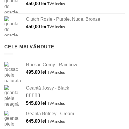
450,00
lei
TVA inclus
Clutch Rosie - Purple, Nude, Bronze
450,00
lei
TVA inclus
CELE MAI VÂNDUTE
Rucsac Corny - Rainbow
495,00
lei
TVA inclus
Geantă Jossy - Black
Evaluat la
545,00
lei
TVA inclus
5.00
din 5
Geantă Britney - Cream
645,00
lei
TVA inclus