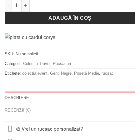
Cantitate Rucsac Corny - Camel
ADAUGĂ ÎN COȘ
SKU:
Nu se aplică
Categorii:
Colecția Travel
,
Rucsacuri
Etichete:
colectia event
,
Genți Negre
,
Poșetă Medie
,
rucsac
DESCRIERE
RECENZII (0)
🎨 Vrei un rucsac personalizat?