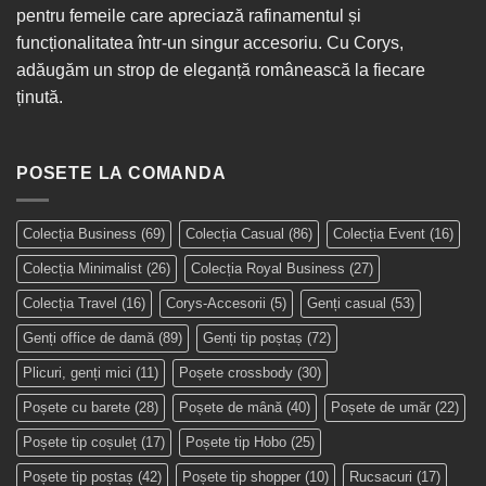
pentru femeile care apreciază rafinamentul și
funcționalitatea într-un singur
accesoriu
. Cu Corys,
adăugăm un strop de eleganță românească la fiecare
ținută.
POSETE LA COMANDA
Colecția Business
(69)
Colecția Casual
(86)
Colecția Event
(16)
Colecția Minimalist
(26)
Colecția Royal Business
(27)
Colecția Travel
(16)
Corys-Accesorii
(5)
Genți casual
(53)
Genți office de damă
(89)
Genți tip poștaș
(72)
Plicuri, genți mici
(11)
Poșete crossbody
(30)
Poșete cu barete
(28)
Poșete de mână
(40)
Poșete de umăr
(22)
Poșete tip coșuleț
(17)
Poșete tip Hobo
(25)
Poșete tip poștaș
(42)
Poșete tip shopper
(10)
Rucsacuri
(17)