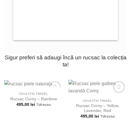
Sigur preferi să adaugi încă un rucsac la colecția
ta!
COLECȚIA TRAVEL
Rucsac Corny – Rainbow
COLECȚIA TRAVEL
495,00
lei
TVA inclus
Rucsac Corny – Yellow,
Adauga la
Adauga la
Lavender, Red
lista
lista
495,00
lei
TVA inclus
preferintelor!
preferintelor!