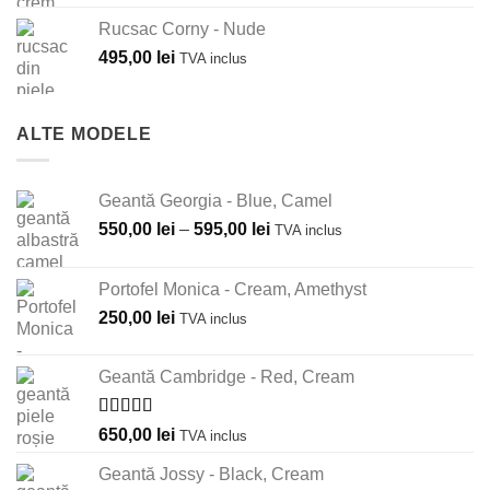
Rucsac Corny - Nude
495,00
lei
TVA inclus
ALTE MODELE
Geantă Georgia - Blue, Camel
Interval
550,00
lei
–
595,00
lei
TVA inclus
de
prețuri:
Portofel Monica - Cream, Amethyst
550,00 lei
250,00
lei
TVA inclus
până
la
595,00 lei
Geantă Cambridge - Red, Cream
Evaluat la
650,00
lei
TVA inclus
5.00
din 5
Geantă Jossy - Black, Cream