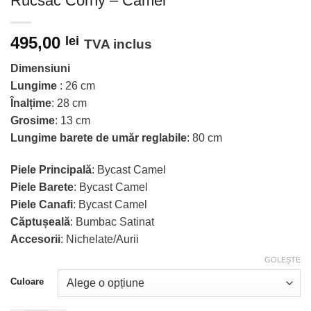
Rucsac Corny – Camel
495,00
lei
TVA inclus
Dimensiuni
Lungime
: 26 cm
Înalțime
: 28 cm
Grosime
: 13 cm
Lungime barete de umăr reglabile
: 80 cm
Piele Principală
: Bycast Camel
Piele Barete
: Bycast Camel
Piele Canafi
: Bycast Camel
Căptușeală
: Bumbac Satinat
Accesorii
: Nichelate/Aurii
GOLEȘTE
Culoare