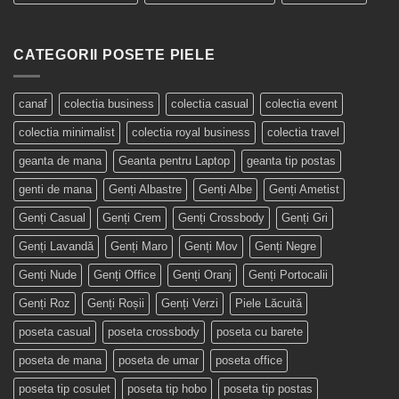
CATEGORII POSETE PIELE
canaf
colectia business
colectia casual
colectia event
colectia minimalist
colectia royal business
colectia travel
geanta de mana
Geanta pentru Laptop
geanta tip postas
genti de mana
Genți Albastre
Genți Albe
Genți Ametist
Genți Casual
Genți Crem
Genți Crossbody
Genți Gri
Genți Lavandă
Genți Maro
Genți Mov
Genți Negre
Genți Nude
Genți Office
Genți Oranj
Genți Portocalii
Genți Roz
Genți Roșii
Genți Verzi
Piele Lăcuită
poseta casual
poseta crossbody
poseta cu barete
poseta de mana
poseta de umar
poseta office
poseta tip cosulet
poseta tip hobo
poseta tip postas