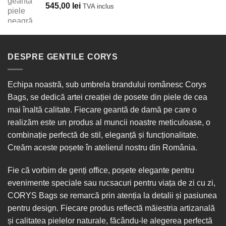
545,00
lei
TVA inclus
DESPRE GENTILE CORYS
Echipa noastră, sub umbrela brandului românesc Corys
Bags, se dedică artei creației de posete din piele de cea
mai înaltă calitate. Fiecare geantă de damă pe care o
realizăm este un produs al muncii noastre meticuloase, o
combinație perfectă de stil, eleganță și funcționalitate.
Creăm aceste poșete în
atelierul nostru din România
.
Fie că vorbim de
genți office
, poșete elegante pentru
evenimente speciale sau
rucsacuri
pentru viața de zi cu zi,
CORYS Bags se remarcă prin atenția la detalii și pasiunea
pentru design. Fiecare produs reflectă măiestria artizanală
și calitatea pielelor naturale, făcându-le alegerea perfectă