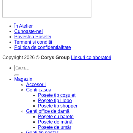
În Atelier
Cunoaște-ne!
Povestea Poșetei
Termeni si conditii
Politica de confidentialitate
Copyright 2026 ©
Corys Group
Linkuri colaboratori
Caută
după:
Magazin
Accesorii
Genți casual
Poșete tip coșuleț
Poșete tip Hobo
Poșete tip shopper
Genți office de damă
Poșete cu barete
Poșete de mână
Poșete de umăr
Genți tip poștaș