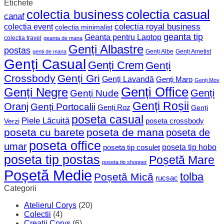
Etichete
colectia business
colectia casual
canaf
colectia event
colectia royal business
colectia minimalist
geanta tip
Geanta pentru Laptop
colectia travel
geanta de mana
Genți Albastre
postas
Genți Albe
Genți Ametist
genti de mana
Genți Casual
Genți Crem
Genți
Crossbody
Genți Gri
Genți Lavandă
Genți Maro
Genți Mov
Genți Office
Genți Negre
Genți
Genți Nude
Genți Roșii
Oranj
Genți Portocalii
Genți Roz
Genți
poseta casual
Piele Lăcuită
poseta crossbody
Verzi
poseta cu barete
poseta de mana
poseta de
poseta office
umar
poseta tip hobo
poseta tip cosulet
poseta tip postas
Poșetă Mare
poseta tip shopper
Poșetă Medie
tolba
Poșetă Mică
rucsac
Categorii
Atelierul Corys
(20)
Colectii
(4)
Creatii Corys
(6)