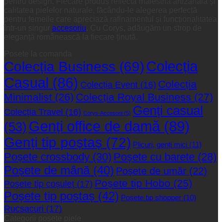
pentru design. Fiecare produs reflectă măiestria artizanală și
calitatea pielelor naturale, făcându-le alegerea perfectă
pentru femeile care apreciază rafinamentul și funcționalitatea
într-un singur
accesoriu
. Cu Corys, adăugăm un strop de
eleganță românească la fiecare ținută.
Posete la comanda
Colecția
Colecția Business
(69)
Casual
(86)
Colecția
Colecția Event
(16)
Minimalist
(26)
Colecția Royal Business
(27)
Genți casual
Colecția Travel
(16)
Corys-Accesorii
(5)
Genți office de damă
(89)
(53)
Genți tip poștaș
(72)
Plicuri, genți mici
(11)
Poșete crossbody
(30)
Poșete cu barete
(28)
Poșete de mână
(40)
Poșete de umăr
(22)
Poșete tip Hobo
(25)
Poșete tip coșuleț
(17)
Poșete tip poștaș
(42)
Poșete tip shopper
(10)
Rucsacuri
(17)
Categorii posete piele