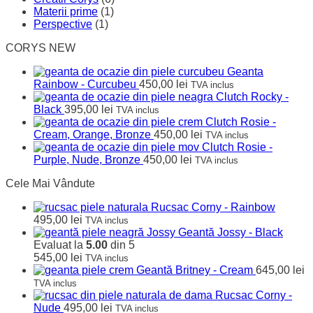
Materii prime
(1)
Perspective
(1)
CORYS NEW
Geanta
Rainbow - Curcubeu
450,00
lei
TVA inclus
Clutch Rocky -
Black
395,00
lei
TVA inclus
Clutch Rosie -
Cream, Orange, Bronze
450,00
lei
TVA inclus
Clutch Rosie -
Purple, Nude, Bronze
450,00
lei
TVA inclus
Cele Mai Vândute
Rucsac Corny - Rainbow
495,00
lei
TVA inclus
Geantă Jossy - Black
Evaluat la
5.00
din 5
545,00
lei
TVA inclus
Geantă Britney - Cream
645,00
lei
TVA inclus
Rucsac Corny -
Nude
495,00
lei
TVA inclus