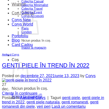
Colecția Casual
Wishlist
Colecția Minimalist
Colecția Travel
Colecția Event
Coș /
0,00
lei
Corys-Accesorii
Corys New
Corys World
Paris
London
Portofoliu
Blog
Niciun produs în coș.
Card Cadou
Înapoi la magazin
Atelierul Corys
Coș
GENȚI PIELE ÎN TREND ÎN 2022
Posted on
decembrie 27, 2021
iunie 13, 2023
by
Corys
27
Niciun produs în coș.
dec.
Citește în continuare
→
Înapoi la magazin
Postată în
Atelierul Corys
|
Taguri
genti piele
,
genti piele in
trend in 2022
,
genti piele naturala
,
genti romanesti
,
genti
romanesti din piele
,
veri peri
Lasă un comentariu