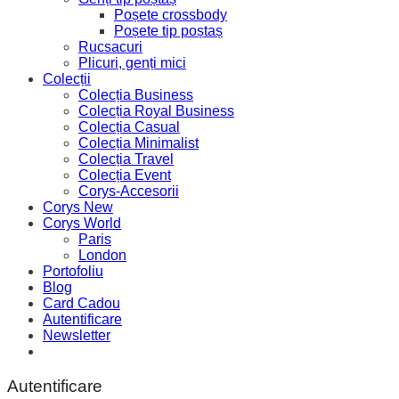
Poșete crossbody
Poșete tip poștaș
Rucsacuri
Plicuri, genți mici
Colecții
Colecția Business
Colecția Royal Business
Colecția Casual
Colecția Minimalist
Colecția Travel
Colecția Event
Corys-Accesorii
Corys New
Corys World
Paris
London
Portofoliu
Blog
Card Cadou
Autentificare
Newsletter
Autentificare