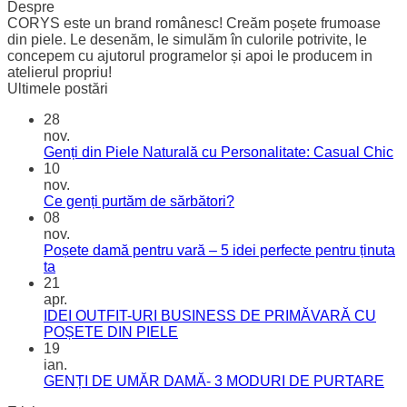
Despre
CORYS este un brand românesc! Creăm poșete frumoase
din piele. Le desenăm, le simulăm în culorile potrivite, le
concepem cu ajutorul programelor și apoi le producem in
atelierul propriu!
Ultimele postări
28
nov.
Genți din Piele Naturală cu Personalitate: Casual Chic
10
nov.
Ce genți purtăm de sărbători?
08
nov.
Poșete damă pentru vară – 5 idei perfecte pentru ținuta
ta
21
apr.
IDEI OUTFIT-URI BUSINESS DE PRIMĂVARĂ CU
POȘETE DIN PIELE
19
ian.
GENȚI DE UMĂR DAMĂ- 3 MODURI DE PURTARE