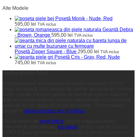
Alte Modele
Poșetă Monik - Nude, Red
595,00
lei
TVA inclus
Geantă Debra
- Brown, Orange
595,00
lei
TVA inclus
Poșetă Zipper Square - Blue
295,00
lei
TVA inclus
Poșetă Cris - Gray, Red, Nude
745,00
lei
TVA inclus
Despre gentile Corys
Echipa noastră, sub umbrela brandului românesc Corys
Bags, se dedică artei creației de posete din piele de cea mai
înaltă calitate. Fiecare geantă de damă pe care o realizăm
este un produs al muncii noastre meticuloase, o combinație
perfectă de stil, eleganță și funcționalitate. Creăm aceste
poșete în
atelierul nostru din România
.
Fie că vorbim de
genți office
, poșete elegante pentru
evenimente speciale sau
rucsacuri
pentru viața de zi cu zi,
CORYS Bags se remarcă prin atenția la detalii și pasiunea