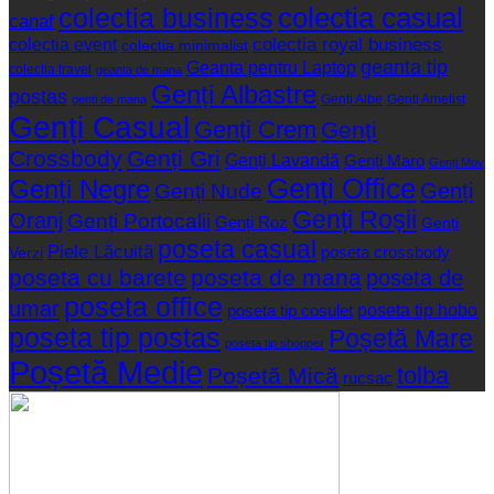
colectia business
colectia casual
canaf
colectia event
colectia royal business
colectia minimalist
geanta tip
Geanta pentru Laptop
colectia travel
geanta de mana
Genți Albastre
postas
Genți Albe
Genți Ametist
genti de mana
Genți Casual
Genți Crem
Genți
Crossbody
Genți Gri
Genți Lavandă
Genți Maro
Genți Mov
Genți Office
Genți Negre
Genți
Genți Nude
Genți Roșii
Oranj
Genți Portocalii
Genți Roz
Genți
poseta casual
Piele Lăcuită
poseta crossbody
Verzi
poseta cu barete
poseta de mana
poseta de
poseta office
umar
poseta tip hobo
poseta tip cosulet
poseta tip postas
Poșetă Mare
poseta tip shopper
Poșetă Medie
tolba
Poșetă Mică
rucsac