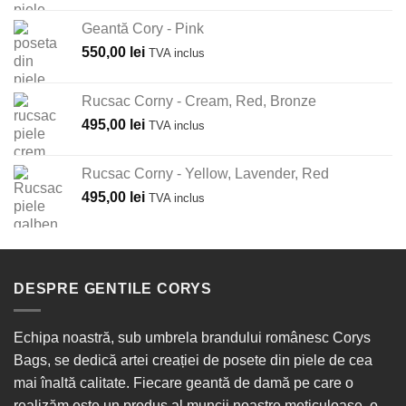
Geantă Cory - Pink
550,00
lei
TVA inclus
Rucsac Corny - Cream, Red, Bronze
495,00
lei
TVA inclus
Rucsac Corny - Yellow, Lavender, Red
495,00
lei
TVA inclus
DESPRE GENTILE CORYS
Echipa noastră, sub umbrela brandului românesc Corys
Bags, se dedică artei creației de posete din piele de cea
mai înaltă calitate. Fiecare geantă de damă pe care o
realizăm este un produs al muncii noastre meticuloase, o