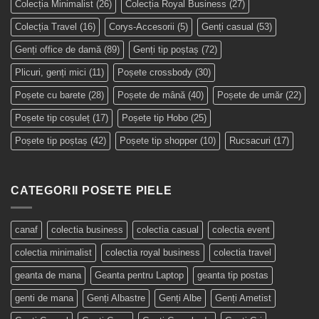
Colecția Minimalist
(26)
Colecția Royal Business
(27)
Colecția Travel
(16)
Corys-Accesorii
(5)
Genți casual
(53)
Genți office de damă
(89)
Genți tip poștaș
(72)
Plicuri, genți mici
(11)
Poșete crossbody
(30)
Poșete cu barete
(28)
Poșete de mână
(40)
Poșete de umăr
(22)
Poșete tip coșuleț
(17)
Poșete tip Hobo
(25)
Poșete tip poștaș
(42)
Poșete tip shopper
(10)
Rucsacuri
(17)
CATEGORII POSETE PIELE
canaf
colectia business
colectia casual
colectia event
colectia minimalist
colectia royal business
colectia travel
geanta de mana
Geanta pentru Laptop
geanta tip postas
genti de mana
Genți Albastre
Genți Albe
Genți Ametist