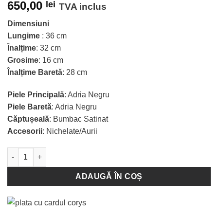
650,00
lei
TVA inclus
Dimensiuni
Lungime
: 36 cm
Înalțime
: 32 cm
Grosime
: 16 cm
Înalțime Baretă
: 28 cm
Piele Principală
: Adria Negru
Piele Baretă
: Adria Negru
Căptușeală
: Bumbac Satinat
Accesorii
: Nichelate/Aurii
Cantitate Poșetă Laurie - Black
ADAUGĂ ÎN COȘ