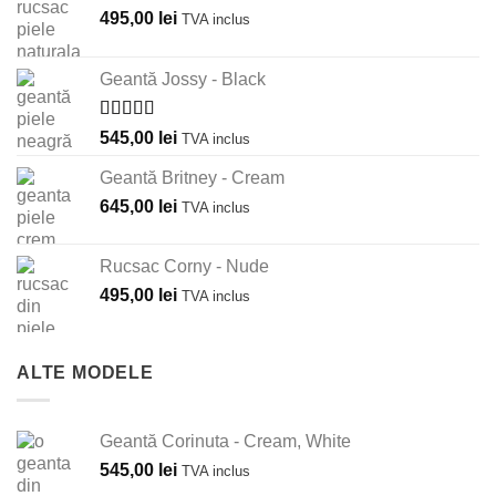
495,00
lei
TVA inclus
Geantă Jossy - Black
Evaluat la
545,00
lei
TVA inclus
5.00
din 5
Geantă Britney - Cream
645,00
lei
TVA inclus
Rucsac Corny - Nude
495,00
lei
TVA inclus
ALTE MODELE
Geantă Corinuta - Cream, White
545,00
lei
TVA inclus