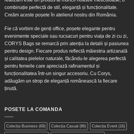
combinație perfectă de stil, eleganță și funcționalitate.
Creăm aceste poșete în
atelierul nostru din România
.
Fie că vorbim de
genți office
, poșete elegante pentru
evenimente speciale sau
rucsacuri
pentru viața de zi cu zi,
CORYS Bags se remarcă prin atenția la detalii și pasiunea
pentru design. Fiecare produs reflectă măiestria artizanală
și calitatea pielelor naturale, făcându-le alegerea perfectă
pentru femeile care apreciază rafinamentul și
funcționalitatea într-un singur
accesoriu
. Cu Corys,
adăugăm un strop de eleganță românească la fiecare
ținută.
POSETE LA COMANDA
Colecția Business
(69)
Colecția Casual
(86)
Colecția Event
(16)