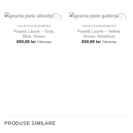
COLECȚIA BUSINESS
COLECȚIA BUSINESS
Poșetă Laurie – Gray,
Poșetă Laurie – Yellow,
Blue, Green
Green, Amethyst
Adauga la
Adauga la
650,00
lei
650,00
lei
TVA inclus
TVA inclus
lista
lista
preferintelor!
preferintelor!
PRODUSE SIMILARE