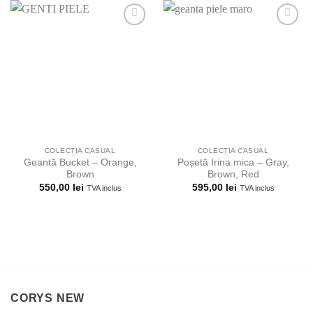
Adauga la
Adauga la
lista
lista
preferintelor!
preferintelor!
COLECȚIA CASUAL
COLECȚIA CASUAL
Geantă Bucket – Orange,
Poșetă Irina mica – Gray,
Brown
Brown, Red
550,00
lei
595,00
lei
TVA inclus
TVA inclus
CORYS NEW