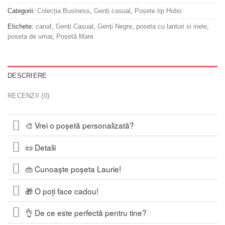
Categorii:
Colecția Business
,
Genți casual
,
Poșete tip Hobo
Etichete:
canaf
,
Genți Casual
,
Genți Negre
,
poseta cu lanturi si inele
,
poseta de umar
,
Poșetă Mare
DESCRIERE
RECENZII (0)
🎨 Vrei o poșetă personalizată?
📜 Detalii
👜 Cunoaște poșeta Laurie!
🎁 O poți face cadou!
👌 De ce este perfectă pentru tine?