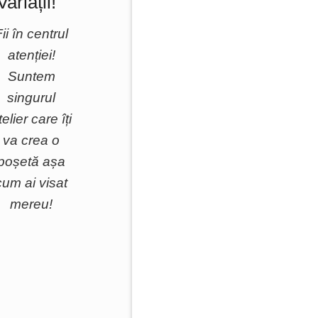
Variații!
ii în centrul
atenției!
Suntem
singurul
telier care îți
va crea o
poșetă așa
cum ai visat
mereu!