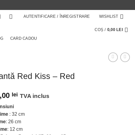
AUTENTIFICARE / ÎNREGISTRARE
WISHLIST
COȘ /
0,00
LEI
OG
CARD CADOU
antă Red Kiss – Red
,00
lei
TVA inclus
nsiuni
ime
: 32 cm
ime
: 26 cm
ime
: 12 cm