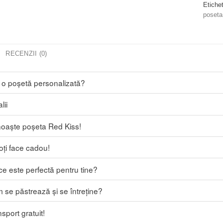
Etiche
poseta
RECENZII (0)
i o poșetă personalizată?
lii
oaște poșeta Red Kiss!
oți face cadou!
ce este perfectă pentru tine?
 se păstrează și se întreține?
sport gratuit!