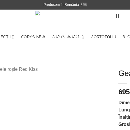
Producem în România 🇷🇴
ECȚII
CORYS NEW
CORYS WORLD
PORTOFOLIU
BL
Ge
695
Adauga la
lista
Dime
preferintelor!
Lung
Înalț
Gros