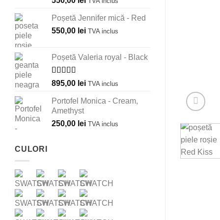
550,00
lei
la
TVA inclus
595,00 lei
Poșetă Jennifer mică - Red
550,00
lei
TVA inclus
Poșetă Valeria royal - Black
Evaluat la
895,00
lei
TVA inclus
5.00
din 5
Portofel Monica - Cream,
Amethyst
250,00
lei
TVA inclus
CULORI