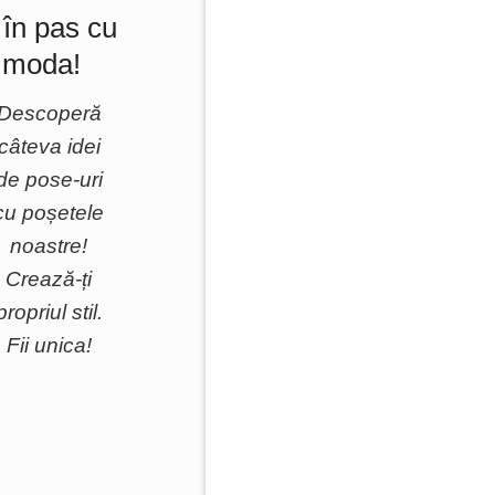
i în pas cu
moda!
Descoperă
câteva idei
de pose-uri
cu poșetele
noastre!
Crează-ți
propriul stil.
Fii unica!