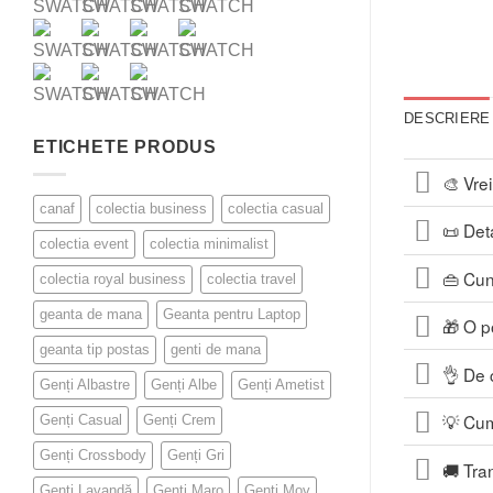
DESCRIERE
ETICHETE PRODUS
🎨 Vre
canaf
colectia business
colectia casual
📜 Deta
colectia event
colectia minimalist
👜 Cun
colectia royal business
colectia travel
geanta de mana
Geanta pentru Laptop
🎁 O p
geanta tip postas
genti de mana
👌 De 
Genți Albastre
Genți Albe
Genți Ametist
💡 Cum
Genți Casual
Genți Crem
Genți Crossbody
Genți Gri
🚚 Tran
Genți Lavandă
Genți Maro
Genți Mov