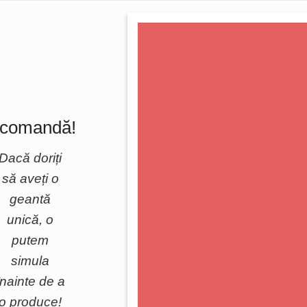
 comandă!
Dacă doriți
să aveți o
geantă
unică, o
putem
simula
înainte de a
o produce!