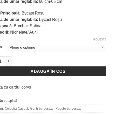
ă de umăr reglabilă
: 60 cm-65 cm
 Principală
: Bycast Roșu
ă de umăr reglabilă
: Bycast Roșu
ușeală
: Bumbac Satinat
orii
: Nichelate/ Aurii
GOLEȘTE
re
tate Geantă Red Kiss - Red
ADAUGĂ ÎN COȘ
Nu se aplică
rii:
Colecția Casual
,
Genți tip poștaș
,
Poșete tip poștaș