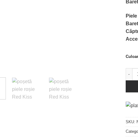
Baret
Piele
Baret
Căpt
Acces
Culoa
Canti
SKU:
Catego