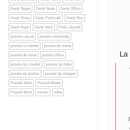
Genți Negre
Genți Nude
Genți Office
Genți Oranj
Genți Portocalii
Genți Roz
Genți Roșii
Genți Verzi
Piele Lăcuită
poseta casual
poseta crossbody
poseta cu barete
poseta de mana
La
poseta de umar
poseta office
poseta tip cosulet
poseta tip hobo
poseta tip postas
poseta tip shopper
Poșetă Mare
Poșetă Medie
Poșetă Mică
rucsac
tolba