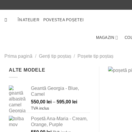
Skip
to
content
ÎN ATELIER
POVESTEA POȘETEI
MAGAZIN
COL
Prima pagină
/
Genți tip poștaș
/
Poșete tip poștaș
ALTE MODELE
Geantă Georgia - Blue,
Camel
Interval
550,00
lei
–
595,00
lei
de
TVA inclus
prețuri:
Poșetă Ana-Maria - Cream,
550,00 lei
Orange, Purple
până