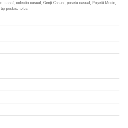
te:
canaf
,
colectia casual
,
Genți Casual
,
poseta casual
,
Poșetă Medie
,
 tip postas
,
tolba