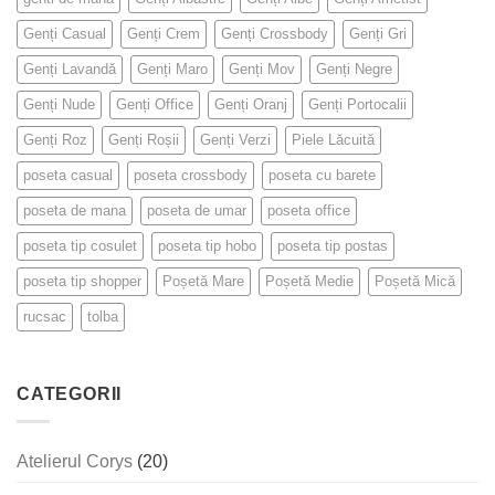
Genți Casual
Genți Crem
Genți Crossbody
Genți Gri
Genți Lavandă
Genți Maro
Genți Mov
Genți Negre
Genți Nude
Genți Office
Genți Oranj
Genți Portocalii
Genți Roz
Genți Roșii
Genți Verzi
Piele Lăcuită
poseta casual
poseta crossbody
poseta cu barete
poseta de mana
poseta de umar
poseta office
poseta tip cosulet
poseta tip hobo
poseta tip postas
poseta tip shopper
Poșetă Mare
Poșetă Medie
Poșetă Mică
rucsac
tolba
CATEGORII
Atelierul Corys
(20)