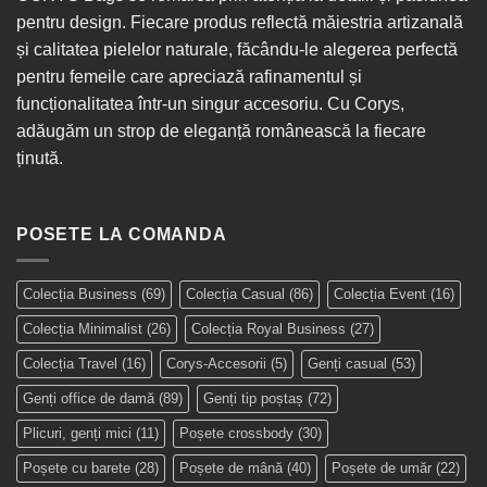
pentru design. Fiecare produs reflectă măiestria artizanală
și calitatea pielelor naturale, făcându-le alegerea perfectă
pentru femeile care apreciază rafinamentul și
funcționalitatea într-un singur
accesoriu
. Cu Corys,
adăugăm un strop de eleganță românească la fiecare
ținută.
POSETE LA COMANDA
Colecția Business
(69)
Colecția Casual
(86)
Colecția Event
(16)
Colecția Minimalist
(26)
Colecția Royal Business
(27)
Colecția Travel
(16)
Corys-Accesorii
(5)
Genți casual
(53)
Genți office de damă
(89)
Genți tip poștaș
(72)
Plicuri, genți mici
(11)
Poșete crossbody
(30)
Poșete cu barete
(28)
Poșete de mână
(40)
Poșete de umăr
(22)