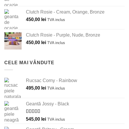
Clutch Rosie - Cream, Orange, Bronze
450,00
lei
TVA inclus
Clutch Rosie - Purple, Nude, Bronze
450,00
lei
TVA inclus
CELE MAI VÂNDUTE
Rucsac Corny - Rainbow
495,00
lei
TVA inclus
Geantă Jossy - Black
Evaluat la
545,00
lei
TVA inclus
5.00
din 5