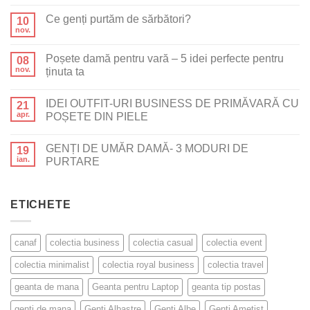
Ce genți purtăm de sărbători?
10
nov.
Poșete damă pentru vară – 5 idei perfecte pentru
08
nov.
ținuta ta
IDEI OUTFIT-URI BUSINESS DE PRIMĂVARĂ CU
21
apr.
POȘETE DIN PIELE
GENȚI DE UMĂR DAMĂ- 3 MODURI DE
19
ian.
PURTARE
ETICHETE
canaf
colectia business
colectia casual
colectia event
colectia minimalist
colectia royal business
colectia travel
geanta de mana
Geanta pentru Laptop
geanta tip postas
genti de mana
Genți Albastre
Genți Albe
Genți Ametist