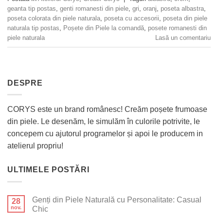
geanta tip postas
,
genti romanesti din piele
,
gri
,
oranj
,
poseta albastra
,
poseta colorata din piele naturala
,
poseta cu accesorii
,
poseta din piele
naturala tip postas
,
Poșete din Piele la comandă
,
posete romanesti din
piele naturala
Lasă un comentariu
DESPRE
CORYS este un brand românesc! Creăm poșete frumoase
din piele. Le desenăm, le simulăm în culorile potrivite, le
concepem cu ajutorul programelor și apoi le producem in
atelierul propriu!
ULTIMELE POSTĂRI
Genți din Piele Naturală cu Personalitate: Casual
28
nov.
Chic