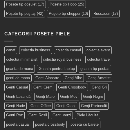
Poșete tip coșuleț
(17)
Poșete tip Hobo
(25)
Poșete tip poștaș
(42)
Poșete tip shopper
(10)
Rucsacuri
(17)
CATEGORII POSETE PIELE
canaf
colectia business
colectia casual
colectia event
colectia minimalist
colectia royal business
colectia travel
geanta de mana
Geanta pentru Laptop
geanta tip postas
genti de mana
Genți Albastre
Genți Albe
Genți Ametist
Genți Casual
Genți Crem
Genți Crossbody
Genți Gri
Genți Lavandă
Genți Maro
Genți Mov
Genți Negre
Genți Nude
Genți Office
Genți Oranj
Genți Portocalii
Genți Roz
Genți Roșii
Genți Verzi
Piele Lăcuită
poseta casual
poseta crossbody
poseta cu barete