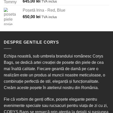
Evaluat la
645,00
lei
TVA inclus
5.00
din 5
Poșetă Irina - Red, Blue
650,00
lei
TVA inclus
DESPRE GENTILE CORYS
Echipa noastră, sub umbrela brandului românesc Corys
Bags, se dedică artei creației de posete din piele de cea
mai înaltă calitate. Fiecare geantă de damă pe care o
realizăm este un produs al muncii noastre meticuloase, o
combinație perfectă de stil, eleganță și funcționalitate.
Creăm aceste poșete în
atelierul nostru din România
.
Fie că vorbim de
genți office
, poșete elegante pentru
evenimente speciale sau
rucsacuri
pentru viața de zi cu zi,
CORYS Bags se remarcă prin atenția la detalii și pasiunea