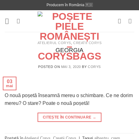
Skip
Producem în România 🇷🇴
to
content
ATELIERUL CORYS
,
CREATII CORYS
GEORGIA
POSTED ON
MAI 3, 2020
BY
CORYS
03
mai
O nouă poșetă înseamnă mereu o schimbare. Ce ne dorim
mereu? O stare? Poate o nouă poșetă!
CITEȘTE ÎN CONTINUARE
→
Postată în
Atelierul Corys
,
Creatii Corys
|
Taguri
albastru
,
crem
,