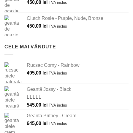
450,00
lei
TVA inclus
Clutch Rosie - Purple, Nude, Bronze
450,00
lei
TVA inclus
CELE MAI VÂNDUTE
Rucsac Corny - Rainbow
495,00
lei
TVA inclus
Geantă Jossy - Black
Evaluat la
545,00
lei
TVA inclus
5.00
din 5
Geantă Britney - Cream
645,00
lei
TVA inclus