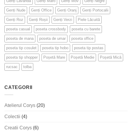
Genți Lavandă
Genți Maro
Genți Mov
Genți Negre
Genți Nude
Genți Office
Genți Oranj
Genți Portocalii
Genți Roz
Genți Roșii
Genți Verzi
Piele Lăcuită
poseta casual
poseta crossbody
poseta cu barete
poseta de mana
poseta de umar
poseta office
poseta tip cosulet
poseta tip hobo
poseta tip postas
poseta tip shopper
Poșetă Mare
Poșetă Medie
Poșetă Mică
rucsac
tolba
CATEGORII
Atelierul Corys
(20)
Colectii
(4)
Creatii Corys
(6)