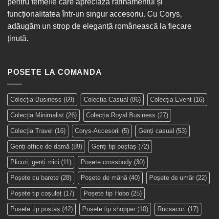
pentru femeile care apreciază rafinamentul și
funcționalitatea într-un singur
accesoriu
. Cu Corys,
adăugăm un strop de eleganță românească la fiecare
ținută.
POSETE LA COMANDA
Colecția Business
(69)
Colecția Casual
(86)
Colecția Event
(16)
Colecția Minimalist
(26)
Colecția Royal Business
(27)
Colecția Travel
(16)
Corys-Accesorii
(5)
Genți casual
(53)
Genți office de damă
(89)
Genți tip poștaș
(72)
Plicuri, genți mici
(11)
Poșete crossbody
(30)
Poșete cu barete
(28)
Poșete de mână
(40)
Poșete de umăr
(22)
Poșete tip coșuleț
(17)
Poșete tip Hobo
(25)
Poșete tip poștaș
(42)
Poșete tip shopper
(10)
Rucsacuri
(17)