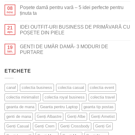
Poșete damă pentru vară – 5 idei perfecte pentru
08
nov.
ținuta ta
IDEI OUTFIT-URI BUSINESS DE PRIMĂVARĂ CU
21
apr.
POȘETE DIN PIELE
GENȚI DE UMĂR DAMĂ- 3 MODURI DE
19
ian.
PURTARE
ETICHETE
canaf
colectia business
colectia casual
colectia event
colectia minimalist
colectia royal business
colectia travel
geanta de mana
Geanta pentru Laptop
geanta tip postas
genti de mana
Genți Albastre
Genți Albe
Genți Ametist
Genți Casual
Genți Crem
Genți Crossbody
Genți Gri