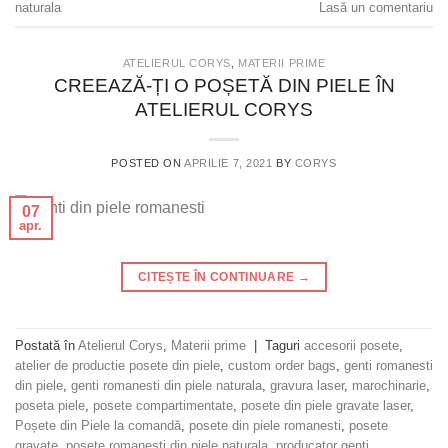
naturala
Lasă un comentariu
ATELIERUL CORYS
,
MATERII PRIME
CREEAZĂ-ȚI O POȘETĂ DIN PIELE ÎN
ATELIERUL CORYS
POSTED ON
APRILIE 7, 2021
BY
CORYS
07
apr.
CITEȘTE ÎN CONTINUARE
→
Postată în
Atelierul Corys
,
Materii prime
|
Taguri
accesorii posete
,
atelier de productie posete din piele
,
custom order bags
,
genti romanesti
din piele
,
genti romanesti din piele naturala
,
gravura laser
,
marochinarie
,
poseta piele
,
posete compartimentate
,
posete din piele gravate laser
,
Poșete din Piele la comandă
,
posete din piele romanesti
,
posete
gravate
,
posete romanesti din piele naturala
,
producator genti