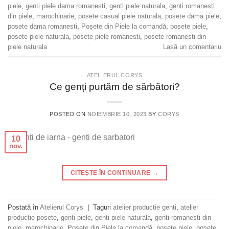
piele
,
genti piele dama romanesti
,
genti piele naturala
,
genti romanesti
din piele
,
marochinarie
,
posete casual piele naturala
,
posete dama piele
,
posete dama romanesti
,
Poșete din Piele la comandă
,
posete piele
,
posete piele naturala
,
posete piele romanesti
,
posete romanesti din
piele naturala
Lasă un comentariu
ATELIERUL CORYS
Ce genți purtăm de sărbători?
POSTED ON
NOIEMBRIE 10, 2023
BY
CORYS
10
nov.
CITEȘTE ÎN CONTINUARE
→
Postată în
Atelierul Corys
|
Taguri
atelier productie genti
,
atelier
productie posete
,
genti piele
,
genti piele naturala
,
genti romanesti din
piele
,
marochinarie
,
Poșete din Piele la comandă
,
posete piele
,
posete