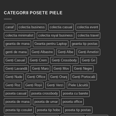
CATEGORII POSETE PIELE
canaf
colectia business
colectia casual
colectia event
colectia minimalist
colectia royal business
colectia travel
geanta de mana
Geanta pentru Laptop
geanta tip postas
genti de mana
Genți Albastre
Genți Albe
Genți Ametist
Genți Casual
Genți Crem
Genți Crossbody
Genți Gri
Genți Lavandă
Genți Maro
Genți Mov
Genți Negre
Genți Nude
Genți Office
Genți Oranj
Genți Portocalii
Genți Roz
Genți Roșii
Genți Verzi
Piele Lăcuită
poseta casual
poseta crossbody
poseta cu barete
poseta de mana
poseta de umar
poseta office
poseta tip cosulet
poseta tip hobo
poseta tip postas