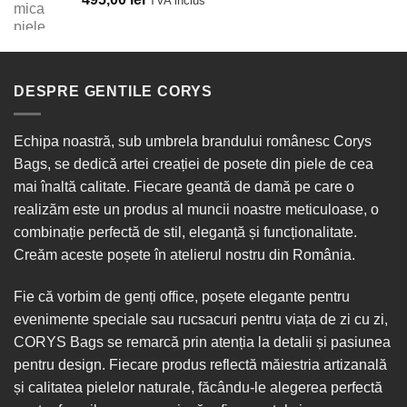
TVA inclus
DESPRE GENTILE CORYS
Echipa noastră, sub umbrela brandului românesc Corys
Bags, se dedică artei creației de posete din piele de cea
mai înaltă calitate. Fiecare geantă de damă pe care o
realizăm este un produs al muncii noastre meticuloase, o
combinație perfectă de stil, eleganță și funcționalitate.
Creăm aceste poșete în
atelierul nostru din România
.
Fie că vorbim de
genți office
, poșete elegante pentru
evenimente speciale sau
rucsacuri
pentru viața de zi cu zi,
CORYS Bags se remarcă prin atenția la detalii și pasiunea
pentru design. Fiecare produs reflectă măiestria artizanală
și calitatea pielelor naturale, făcându-le alegerea perfectă