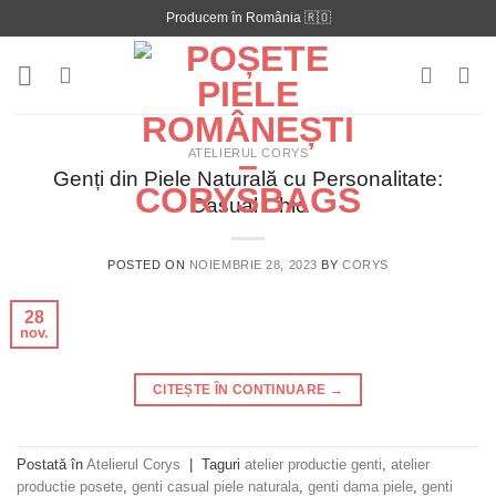
Skip
Producem în România 🇷🇴
to
content
ATELIERUL CORYS
Genți din Piele Naturală cu Personalitate:
Casual Chic
POSTED ON
NOIEMBRIE 28, 2023
BY
CORYS
28
nov.
CITEȘTE ÎN CONTINUARE
→
Postată în
Atelierul Corys
|
Taguri
atelier productie genti
,
atelier
productie posete
,
genti casual piele naturala
,
genti dama piele
,
genti